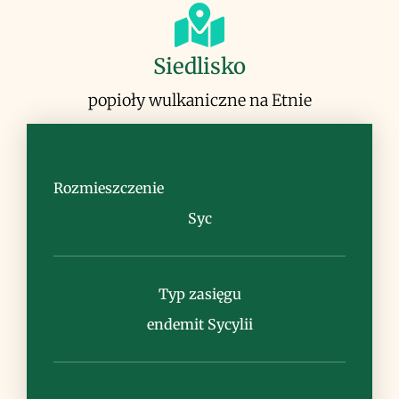
Siedlisko
popioły wulkaniczne na Etnie
Rozmieszczenie
Syc
Uwagi
roślina pionierska na zboczach
Typ zasięgu
pokrytych popiołem wulkanicznym,
przyczynia się do stabilizacji gruntu
endemit Sycylii