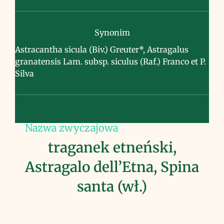
Synonim
Astracantha sicula (Biv.) Greuter*, Astragalus
granatensis Lam. subsp. siculus (Raf.) Franco et P.
Silva
Nazwa zwyczajowa
traganek etneński,
Astragalo dell’Etna, Spina
santa (wł.)