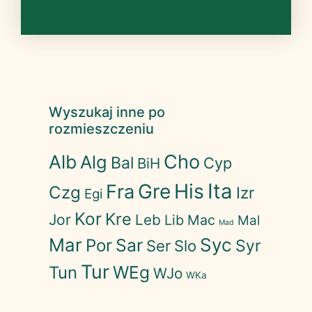
Wyszukaj inne po
rozmieszczeniu
Cho
Alb
Alg
Bal
Cyp
BiH
His
Ita
Gre
Fra
Czg
Izr
Egi
Kor
Kre
Jor
Leb
Lib
Mac
Mal
Mad
Mar
Syc
Sar
Por
Syr
Ser
Slo
Tur
WEg
Tun
WJo
WKa