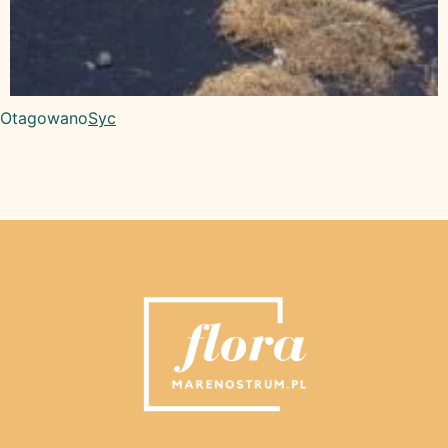
Otagowano
Syc