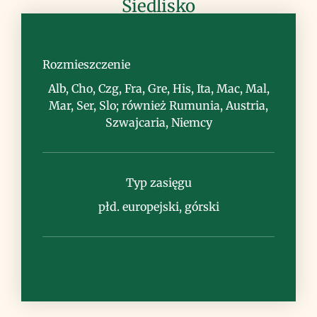
Siedlisko
łąki górskie, skaliste zbocza, zarośla i
lasy górskie
Rozmieszczenie
Alb, Cho, Czg, Fra, Gre, His, Ita, Mac, Mal,
Mar, Ser, Slo; również Rumunia, Austria,
Szwajcaria, Niemcy
Uwagi
Typ zasięgu
płd. europejski, górski