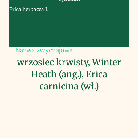
Erica herbacea L.
Nazwa zwyczajowa
wrzosiec krwisty, Winter
Heath (ang.), Erica
carnicina (wł.)