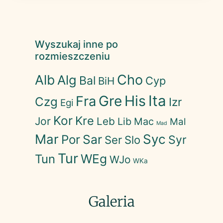
Wyszukaj inne po
rozmieszczeniu
Cho
Alb
Alg
Bal
Cyp
BiH
His
Ita
Gre
Fra
Czg
Izr
Egi
Kor
Kre
Jor
Leb
Lib
Mac
Mal
Mad
Mar
Syc
Sar
Por
Syr
Ser
Slo
Tur
WEg
Tun
WJo
WKa
Galeria