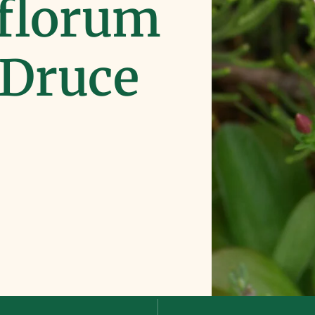
florum
 Druce