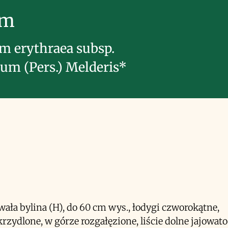
im
m erythraea subsp.
rum (Pers.) Melderis*
wała bylina (H), do 60 cm wys., łodygi czworokątne,
krzydlone, w górze rozgałęzione, liście dolne jajowato