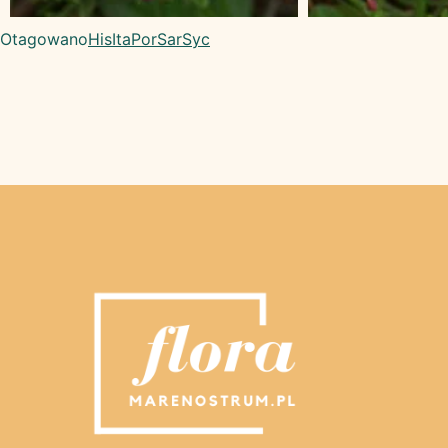
Otagowano
His
Ita
Por
Sar
Syc