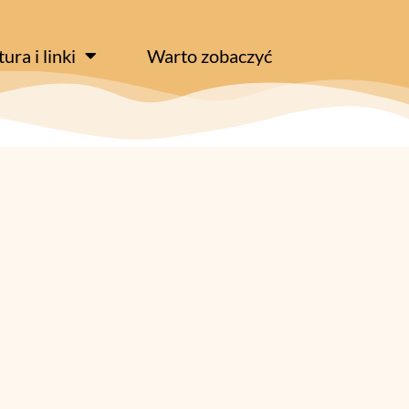
tura i linki
Warto zobaczyć