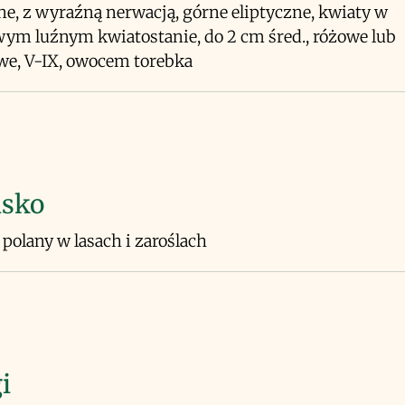
ne, z wyraźną nerwacją, górne eliptyczne, kwiaty w
ym luźnym kwiatostanie, do 2 cm śred., różowe lub
we, V-IX, owocem torebka
isko
polany w lasach i zaroślach
i