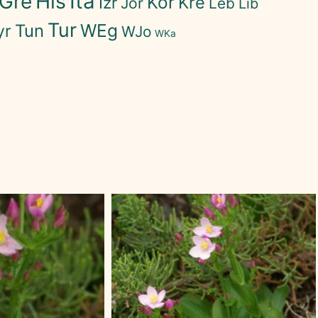
His
Ita
Gre
Kor
Kre
Izr
Jor
Leb
Lib
Tur
WEg
Tun
yr
WJo
WKa