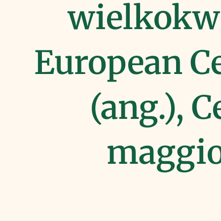
wielkokw
European C
(ang.), 
maggior