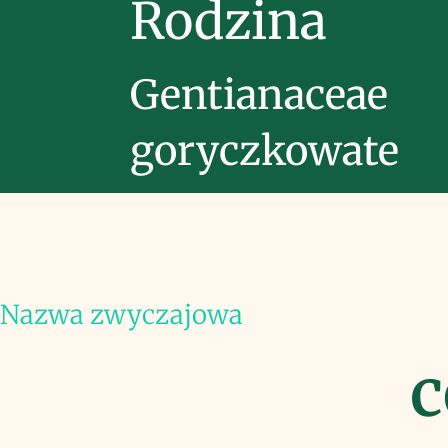
Rodzina
Gentianaceae
goryczkowate
Nazwa zwyczajowa
c