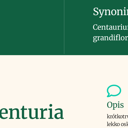
Synon
Centauriu
grandiflo
Opis
enturia
krótkotr
lekko os