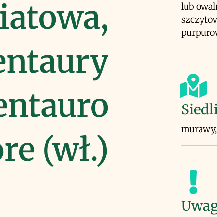
iatowa,
lub owal
szczytow
purpuro
entaury
Centauro
Siedl
murawy, 
e (wł.)
Uwag