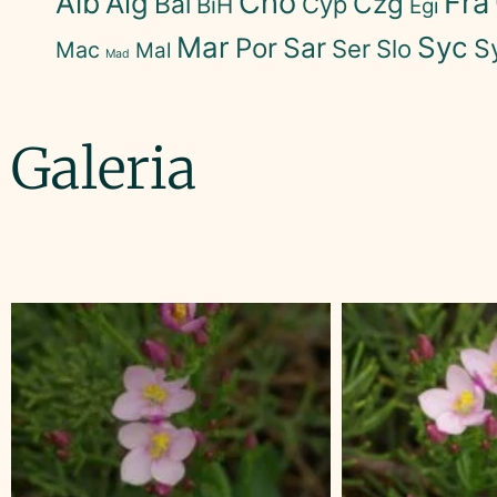
Cho
Fra
Alb
Alg
Czg
Bal
Cyp
BiH
Egi
Mar
Syc
Sar
Por
S
Ser
Slo
Mac
Mal
Mad
Galeria