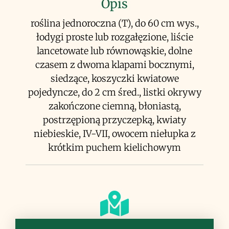
Opis
roślina jednoroczna (T), do 60 cm wys.,
łodygi proste lub rozgałęzione, liście
lancetowate lub równowąskie, dolne
czasem z dwoma klapami bocznymi,
siedzące, koszyczki kwiatowe
pojedyncze, do 2 cm śred., listki okrywy
zakończone ciemną, błoniastą,
postrzępioną przyczepką, kwiaty
niebieskie, IV-VII, owocem niełupka z
krótkim puchem kielichowym
Siedlisko