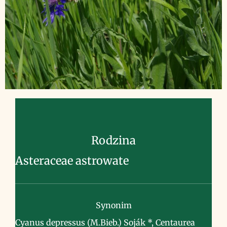
Rodzina
Asteraceae astrowate
Synonim
Cyanus depressus (M.Bieb.) Soják *, Centaurea