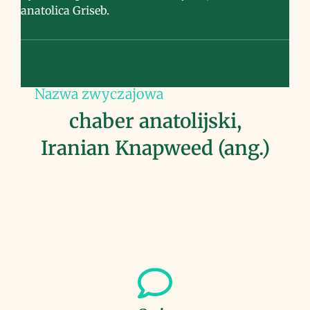
anatolica Griseb.
Nazwa zwyczajowa
chaber anatolijski,
Iranian Knapweed (ang.)