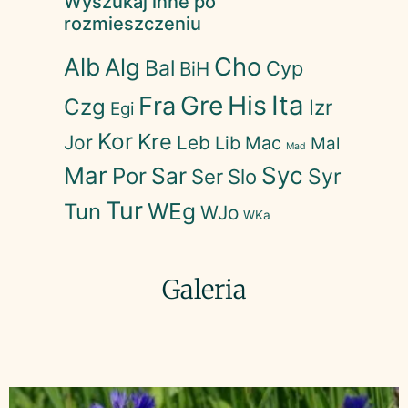
Wyszukaj inne po
rozmieszczeniu
Cho
Alb
Alg
Bal
Cyp
BiH
His
Ita
Gre
Fra
Czg
Izr
Egi
Kor
Kre
Jor
Leb
Lib
Mac
Mal
Mad
Mar
Syc
Sar
Por
Syr
Ser
Slo
Tur
WEg
Tun
WJo
WKa
Galeria