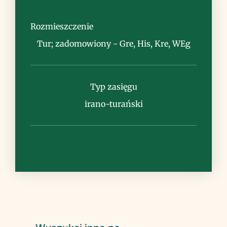
miejsca ruderalne, tereny rolnicze
Rozmieszczenie
Tur; zadomowiony - Gre, His, Kre, WEg
Typ zasięgu
Uwagi
irano-turański