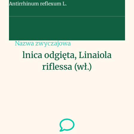
Antirrhinum reflexum L.
Nazwa zwyczajowa
lnica odgięta, Linaiola
riflessa (wł.)