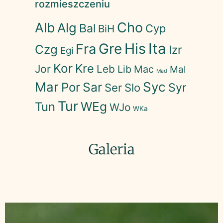
rozmieszczeniu
Cho
Alb
Alg
Bal
Cyp
BiH
His
Ita
Gre
Fra
Czg
Izr
Egi
Kor
Kre
Jor
Leb
Lib
Mac
Mal
Mad
Mar
Syc
Sar
Por
Syr
Ser
Slo
Tur
WEg
Tun
WJo
WKa
Galeria