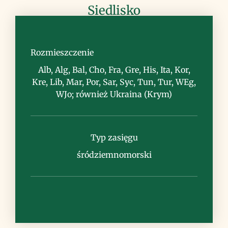
Siedlisko
miejsca kamieniste, zarośla, lasy
sosnowe
Rozmieszczenie
Alb, Alg, Bal, Cho, Fra, Gre, His, Ita, Kor,
Kre, Lib, Mar, Por, Sar, Syc, Tun, Tur, WEg,
WJo; również Ukraina (Krym)
Uwagi
Typ zasięgu
śródziemnomorski