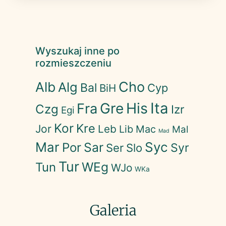
Wyszukaj inne po
rozmieszczeniu
Cho
Alb
Alg
Bal
Cyp
BiH
His
Ita
Gre
Fra
Czg
Izr
Egi
Kor
Kre
Jor
Leb
Lib
Mac
Mal
Mad
Mar
Syc
Sar
Por
Syr
Ser
Slo
Tur
WEg
Tun
WJo
WKa
Galeria