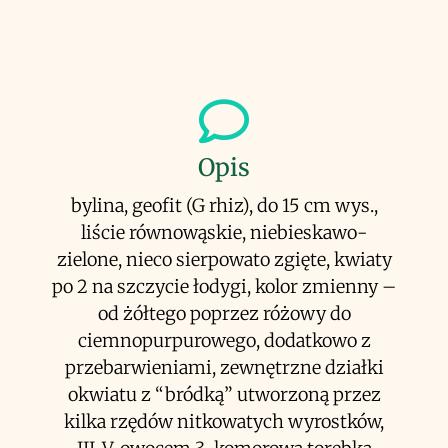
Opis
bylina, geofit (G rhiz), do 15 cm wys.,
liście równowąskie, niebieskawo-
zielone, nieco sierpowato zgięte, kwiaty
po 2 na szczycie łodygi, kolor zmienny –
od żółtego poprzez różowy do
ciemnopurpurowego, dodatkowo z
przebarwieniami, zewnętrzne działki
okwiatu z “bródką” utworzoną przez
kilka rzędów nitkowatych wyrostków,