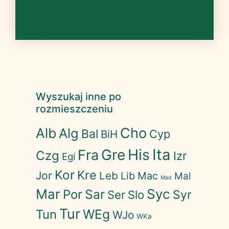
Wyszukaj inne po
rozmieszczeniu
Cho
Alb
Alg
Bal
Cyp
BiH
His
Ita
Gre
Fra
Czg
Izr
Egi
Kor
Kre
Jor
Leb
Lib
Mac
Mal
Mad
Mar
Syc
Sar
Por
Syr
Ser
Slo
Tur
WEg
Tun
WJo
WKa