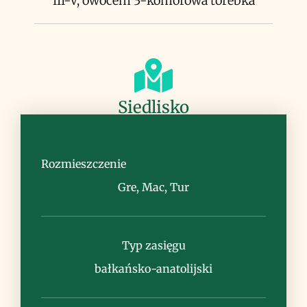
III-V, owocem 3-komorowa torebka
Siedlisko
ciepłe murawy, polany leśne, brzegi
lasów
Rozmieszczenie
Gre, Mac, Tur
Typ zasięgu
Uwagi
bałkańsko-anatolijski