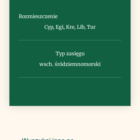
wydmy nadmorskie, klify, kamieniste
zbocza, suche lasy sosnowe
Rozmieszczenie
Cyp, Egi, Kre, Lib, Tur
Typ zasięgu
Uwagi
wsch. śródziemnomorski