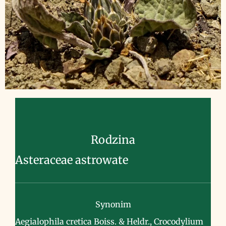
Rodzina
Asteraceae astrowate
Synonim
Aegialophila cretica Boiss. & Heldr., Crocodylium