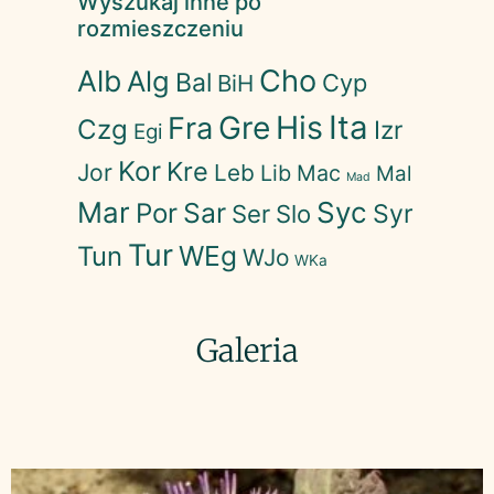
Wyszukaj inne po
rozmieszczeniu
Cho
Alb
Alg
Bal
Cyp
BiH
His
Ita
Gre
Fra
Czg
Izr
Egi
Kor
Kre
Jor
Leb
Lib
Mac
Mal
Mad
Mar
Syc
Sar
Por
Syr
Ser
Slo
Tur
WEg
Tun
WJo
WKa
Galeria