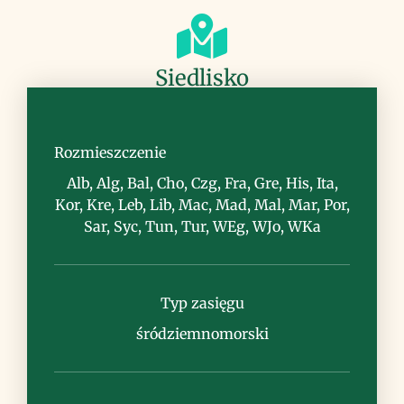
Siedlisko
skały, mury, miejsca zacienione,
wilgotne, mszyste lasy
Rozmieszczenie
Alb, Alg, Bal, Cho, Czg, Fra, Gre, His, Ita,
Kor, Kre, Leb, Lib, Mac, Mad, Mal, Mar, Por,
Sar, Syc, Tun, Tur, WEg, WJo, WKa
Uwagi
Typ zasięgu
śródziemnomorski