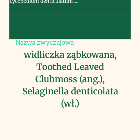
Lycopodium denticulatum L.
Nazwa zwyczajowa
widliczka ząbkowana,
Toothed Leaved
Clubmoss (ang.),
Selaginella denticolata
(wł.)