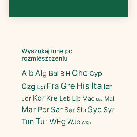
Wyszukaj inne po
rozmieszczeniu
Cho
Alb
Alg
Bal
Cyp
BiH
His
Ita
Gre
Fra
Czg
Izr
Egi
Kor
Kre
Jor
Leb
Lib
Mac
Mal
Mad
Mar
Syc
Sar
Por
Syr
Ser
Slo
Tur
WEg
Tun
WJo
WKa