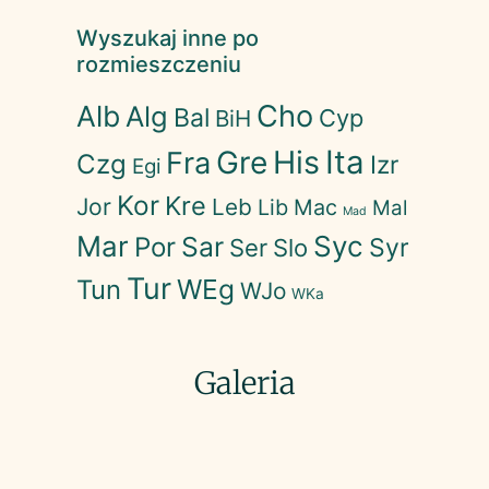
Wyszukaj inne po
rozmieszczeniu
Cho
Alb
Alg
Bal
Cyp
BiH
His
Ita
Gre
Fra
Czg
Izr
Egi
Kor
Kre
Jor
Leb
Lib
Mac
Mal
Mad
Mar
Syc
Sar
Por
Syr
Ser
Slo
Tur
WEg
Tun
WJo
WKa
Galeria