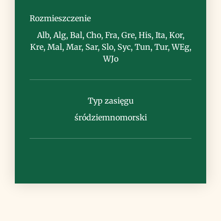
widne lasy, zarośla, skały
Rozmieszczenie
Alb, Alg, Bal, Cho, Fra, Gre, His, Ita, Kor,
Kre, Mal, Mar, Sar, Slo, Syc, Tun, Tur, WEg,
WJo
Uwagi
Typ zasięgu
śródziemnomorski