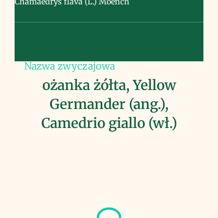
Chamaedrys flava (L.) Moench
Nazwa zwyczajowa
ożanka żółta, Yellow
Germander (ang.),
Camedrio giallo (wł.)