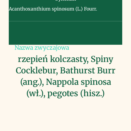
Acanthoxanthium spinosum (L.) Fourr.
Nazwa zwyczajowa
rzepień kolczasty, Spiny
Cocklebur, Bathurst Burr
(ang.), Nappola spinosa
(wł.), pegotes (hisz.)