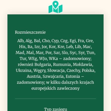
Siedlisko
nieużytki, przydroża, tereny ruderalne
Rozmieszczenie
Alb, Alg, Bal, Cho, Cyp, Czg, Egi, Fra, Gre,
His, Ita, Izr, Jor, Kor, Kre, Leb, Lib, Mac,
Mad, Mal, Mar, Por, Sar, Slo, Syc, Syr, Tun,
Tur, WEg, WJo, WKa – zadomowiony;
również Bułgaria, Rumunia, Mołdawia,
Uwagi
Ukraina, Węgry, Słowacja, Czechy, Polska,
Austria, Szwajcaria, Estonia –
zadomowiony; w kilku dalszych krajach
europejskich zawleczony
Typ zasięgu