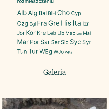
rozmieszczeniu
Cho
Alb
Alg
Bal
Cyp
BiH
His
Ita
Gre
Fra
Czg
Izr
Egi
Kor
Kre
Jor
Leb
Lib
Mac
Mal
Mad
Mar
Syc
Sar
Por
Syr
Ser
Slo
Tur
WEg
Tun
WJo
WKa
Galeria