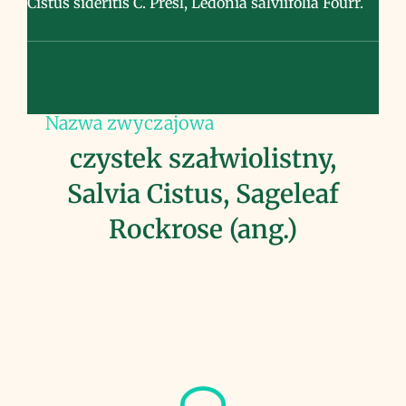
Cistus sideritis C. Presl, Ledonia salviifolia Fourr.
Nazwa zwyczajowa
czystek szałwiolistny,
Salvia Cistus, Sageleaf
Rockrose (ang.)