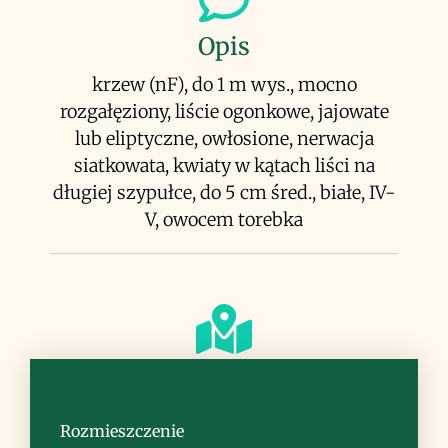
Opis
krzew (nF), do 1 m wys., mocno
rozgałęziony, liście ogonkowe, jajowate
lub eliptyczne, owłosione, nerwacja
siatkowata, kwiaty w kątach liści na
długiej szypułce, do 5 cm śred., białe, IV-
V, owocem torebka
Siedlisko
zarośla – garig, frygana
Rozmieszczenie