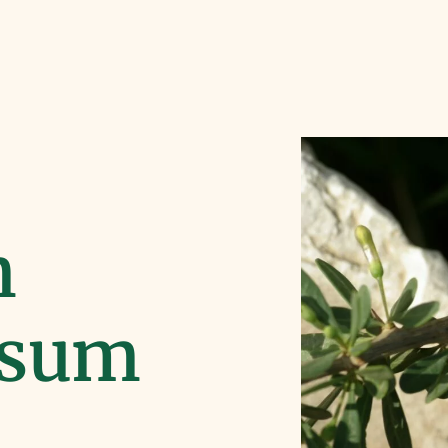
m
ssum