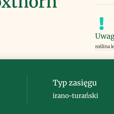
xthorn
Uwag
roślina 
Typ zasięgu
irano-turański