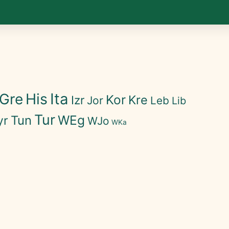
His
Ita
Gre
Kor
Kre
Izr
Jor
Leb
Lib
Tur
WEg
Tun
yr
WJo
WKa