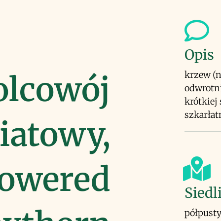
Opis
krzew (n
olcowój
odwrotni
krótkiej 
szkarłat
iatowy,
owered
Siedl
półpusty