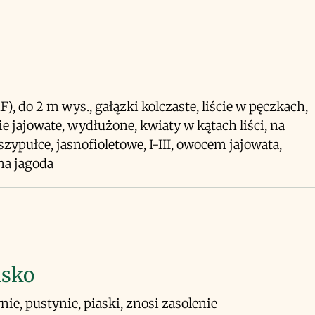
F), do 2 m wys., gałązki kolczaste, liście w pęczkach,
e jajowate, wydłużone, kwiaty w kątach liści, na
szypułce, jasnofioletowe, I-III, owocem jajowata,
na jagoda
isko
nie, pustynie, piaski, znosi zasolenie