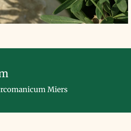
im
urcomanicum Miers