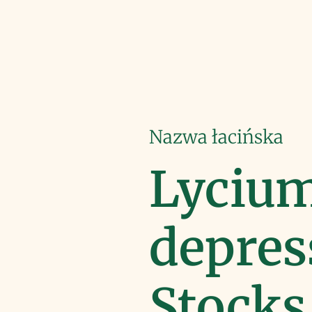
Nazwa łacińska
Lyciu
depre
Stocks