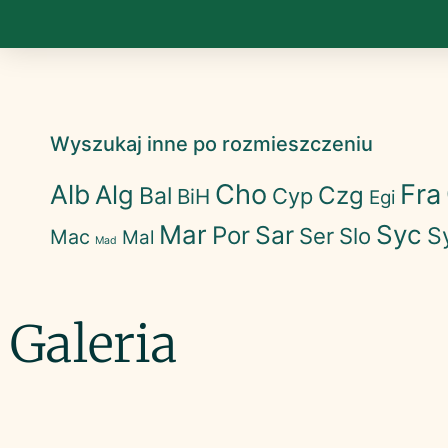
Wyszukaj inne po rozmieszczeniu
Cho
Fra
Alb
Alg
Czg
Bal
Cyp
BiH
Egi
Mar
Syc
Sar
Por
S
Ser
Slo
Mac
Mal
Mad
Galeria