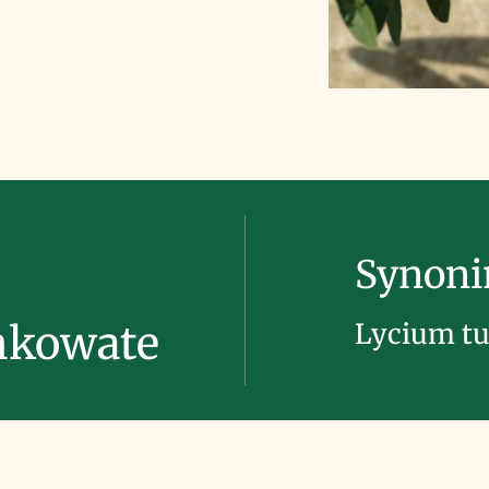
Synon
Lycium t
nkowate