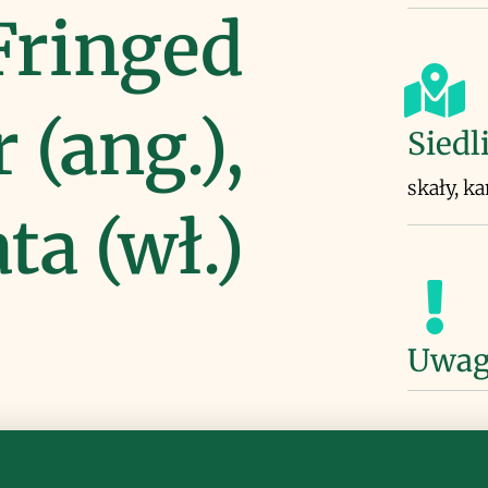
Fringed
 (ang.),
Siedl
skały, k
ta (wł.)
Uwag