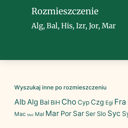
Rozmieszczenie
Alg, Bal, His, Izr, Jor, Mar
Wyszukaj inne po rozmieszczeniu
Cho
Fra
Alb
Alg
Czg
Bal
Cyp
BiH
Egi
Mar
Syc
Sar
Por
S
Ser
Slo
Mac
Mal
Mad