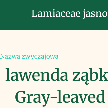
Lamiaceae jasno
Nazwa zwyczajowa
lawenda ząb
Gray-leaved