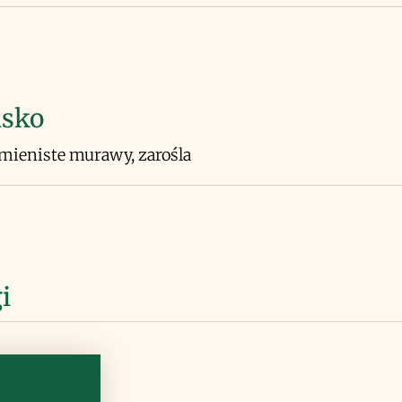
isko
amieniste murawy, zarośla
i