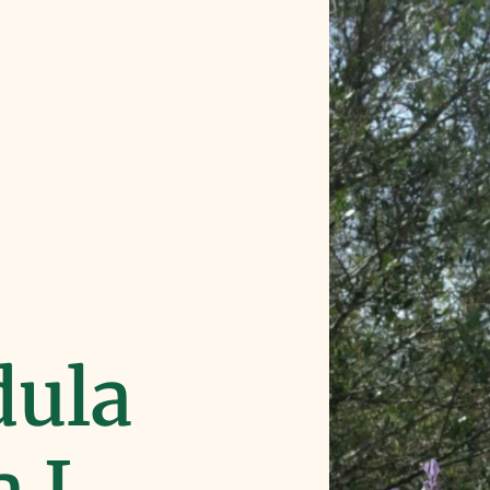
dula
a L.