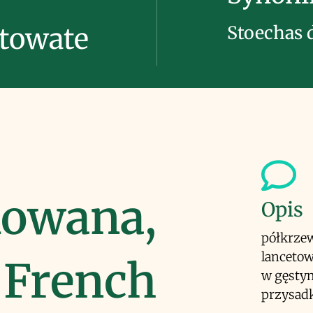
Stoechas d
towate
kowana,
Opis
półkrzew 
lancetow
 French
w gęstym
przysadk