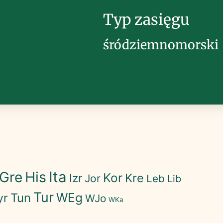
Typ zasięgu
śródziemnomorski
His
Ita
Gre
Kor
Kre
Izr
Jor
Leb
Lib
Tur
WEg
Tun
yr
WJo
WKa