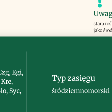
Uwag
stara ro
jako śro
Czg, Egi,
Typ zasięgu
, Kre,
lo, Syc,
śródziemnomorski