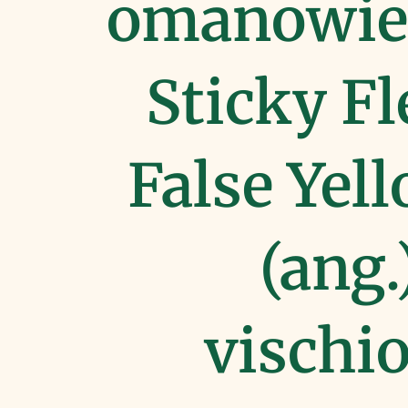
omanowiec
Sticky Fl
False Yel
(ang.
vischio