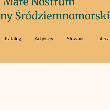
a Mare Nostrum
iny Śródziemnomorski
Katalog
Artykuły
Słownik
Litera