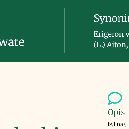
Synon
Erigeron v
owate
(L.) Aiton
Opis
bylina (