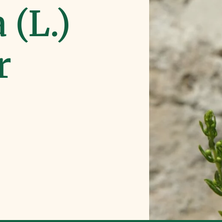
 (L.)
r