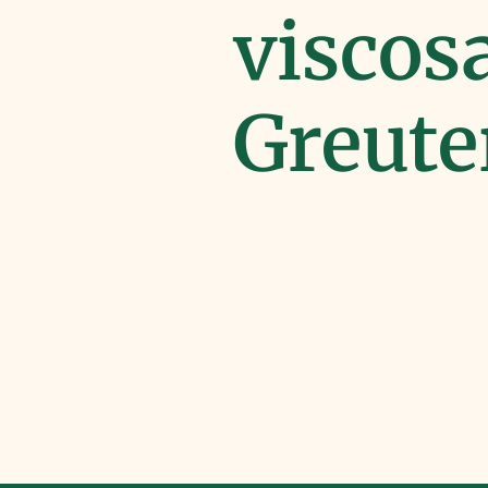
viscosa
Greute