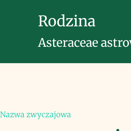
Rodzina
Asteraceae astr
Nazwa zwyczajowa