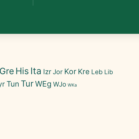
His
Ita
Gre
Kor
Kre
Izr
Jor
Leb
Lib
Tur
WEg
Tun
yr
WJo
WKa