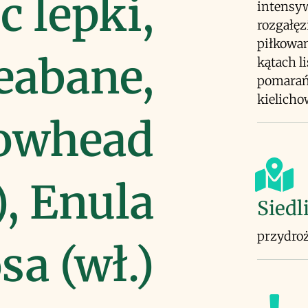
 lepki,
intensy
rozgałęz
piłkowan
eabane,
kątach l
pomarań
kielich
lowhead
), Enula
Siedl
przydroż
sa (wł.)