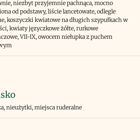
wnie, niezbyt przyjemnie pachnąca, mocno
iona od podstawy, liście lancetowate, odlegle
e, koszyczki kwiatowe na długich szypułkach w
iści, kwiaty języczkowe żółte, rurkowe
czowe, VII-IX, owocem niełupka z puchem
owym
isko
a, nieużytki, miejsca ruderalne