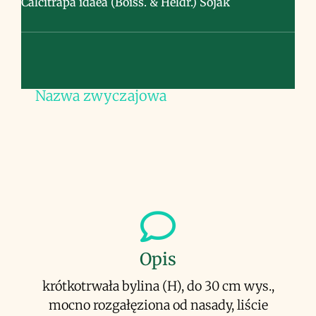
Calcitrapa idaea (Boiss. & Heldr.) Soják
Nazwa zwyczajowa
Opis
krótkotrwała bylina (H), do 30 cm wys.,
mocno rozgałęziona od nasady, liście