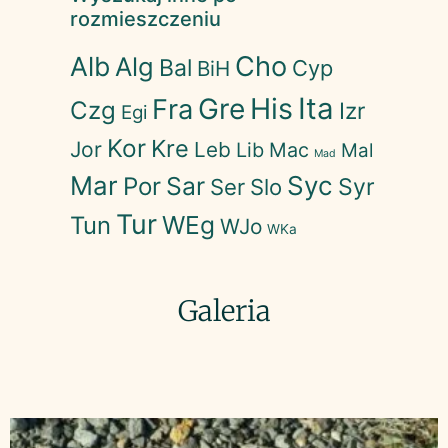
rozmieszczeniu
Cho
Alb
Alg
Bal
Cyp
BiH
His
Ita
Gre
Fra
Czg
Izr
Egi
Kor
Kre
Jor
Leb
Lib
Mac
Mal
Mad
Mar
Syc
Sar
Por
Syr
Ser
Slo
Tur
WEg
Tun
WJo
WKa
Galeria