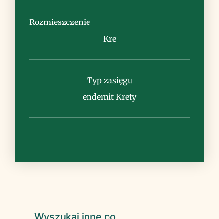
miejsca suche, kamieniste, zarośla
(frygana), przydroża, nieużytki
Rozmieszczenie
Kre
Typ zasięgu
Uwagi
endemit Krety
Wyszukaj inne po