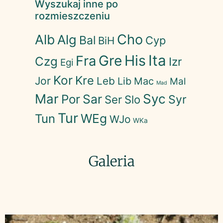
Wyszukaj inne po
rozmieszczeniu
Cho
Alb
Alg
Bal
Cyp
BiH
His
Ita
Gre
Fra
Czg
Izr
Egi
Kor
Kre
Jor
Leb
Lib
Mac
Mal
Mad
Mar
Syc
Sar
Por
Syr
Ser
Slo
Tur
WEg
Tun
WJo
WKa
Galeria