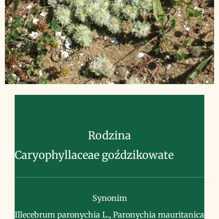
Rodzina
Caryophyllaceae goździkowate
Synonim
Illecebrum paronychia L., Paronychia mauritanica