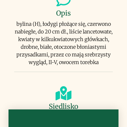
Opis
bylina (H), łodygi płożące się, czerwono
nabiegłe, do 20 cm dł., liście lancetowate,
kwiaty w kilkukwiatowych główkach,
drobne, białe, otoczone błoniastymi
przysadkami, przez co mają srebrzysty
wygląd, II-V, owocem torebka
Siedlisko
luźne zarośla, miejsca kamieniste,
przydroża, nieużytki