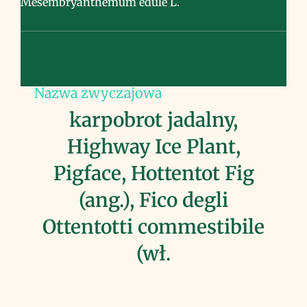
Mesembryanthemum edule L.
Nazwa zwyczajowa
karpobrot jadalny,
Highway Ice Plant,
Pigface, Hottentot Fig
(ang.), Fico degli
Ottentotti commestibile
(wł.