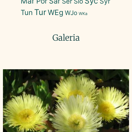
Mar
Syc
Sar
Por
Syr
Ser
Slo
Tur
WEg
Tun
WJo
WKa
Galeria