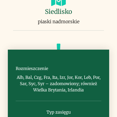
Siedlisko
piaski nadmorskie
Uwagi
Rozmieszczenie
sprowadzony do Europy w celu
Alb, Bal, Czg, Fra, Ita, Izr, Jor, Kor, Leb, Por,
stabilizowania wydm nadmorskich,
Sar, Syc, Syr – zadomowiony; również
obecnie zadomowiony i miejscami
Wielka Brytania, Irlandia
ekspansywny, podobnie jak karpobrot
szablasty Carpobrotus acinaciformis;
roślina jadalna (owoce, liście) i lecznicza
Typ zasięgu