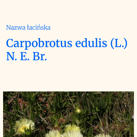
Nazwa łacińska
Carpobrotus edulis (L.)
N. E. Br.