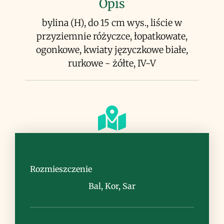
Opis
bylina (H), do 15 cm wys., liście w
przyziemnie różyczce, łopatkowate,
ogonkowe, kwiaty języczkowe białe,
rurkowe - żółte, IV-V
Siedlisko
cieniste zbocza, skały
Rozmieszczenie
Bal, Kor, Sar