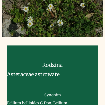
Rodzina
Asteraceae astrowate
Synonim
Bellium bellioides G.Don, Bellium