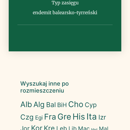
Typ zasięgu
Uwagi
endemit balearsko-tyrreński
Wyszukaj inne po
rozmieszczeniu
Cho
Alb
Alg
Bal
Cyp
BiH
His
Ita
Gre
Fra
Czg
Izr
Egi
Kor
Kre
Jor
Leb
Lib
Mac
Mal
Mad