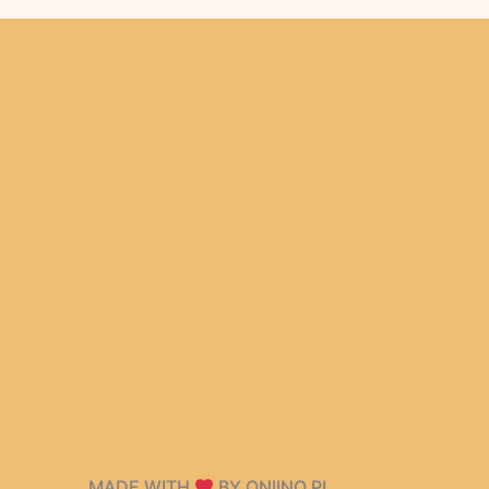
MADE WITH
BY ONIINO.PL