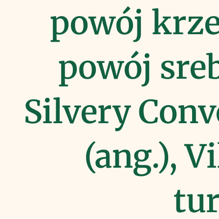
powój krze
powój sreb
Silvery Conv
(ang.), V
tur