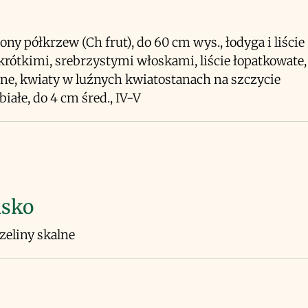
ony półkrzew (Ch frut), do 60 cm wys., łodyga i liście
krótkimi, srebrzystymi włoskami, liście łopatkowate,
e, kwiaty w luźnych kwiatostanach na szczycie
białe, do 4 cm śred., IV-V
isko
czeliny skalne