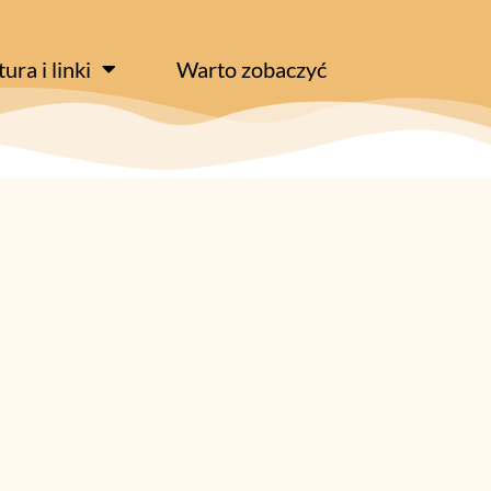
tura i linki
Warto zobaczyć