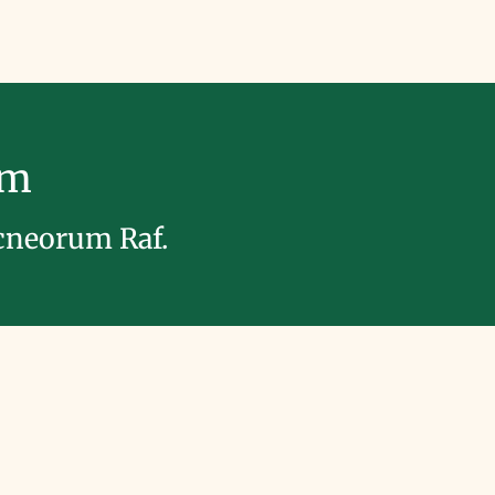
im
 cneorum Raf.