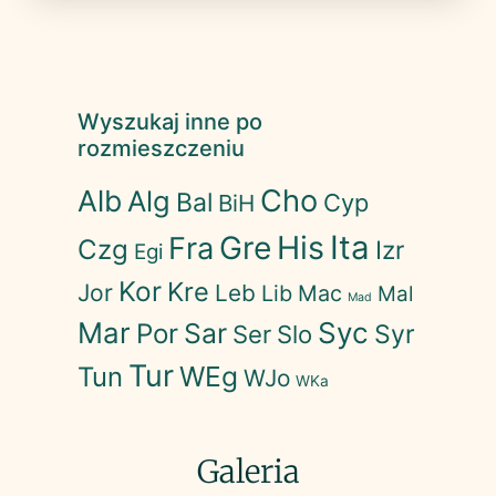
Wyszukaj inne po
rozmieszczeniu
Cho
Alb
Alg
Bal
Cyp
BiH
His
Ita
Gre
Fra
Czg
Izr
Egi
Kor
Kre
Jor
Leb
Lib
Mac
Mal
Mad
Mar
Syc
Sar
Por
Syr
Ser
Slo
Tur
WEg
Tun
WJo
WKa
Galeria