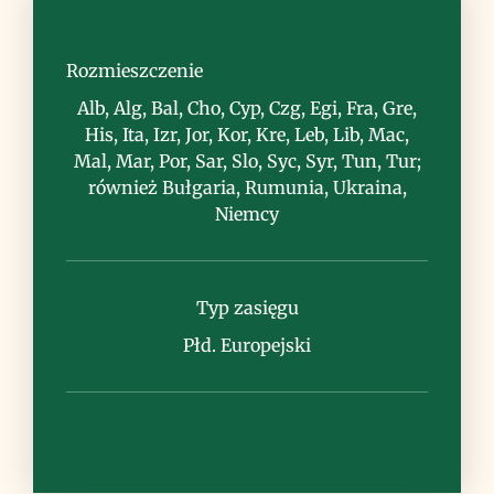
Siedlisko
przydroża, nieużytki, miejsca ruderalne
Rozmieszczenie
Alb, Alg, Bal, Cho, Cyp, Czg, Egi, Fra, Gre,
His, Ita, Izr, Jor, Kor, Kre, Leb, Lib, Mac,
Mal, Mar, Por, Sar, Slo, Syc, Syr, Tun, Tur;
również Bułgaria, Rumunia, Ukraina,
Niemcy
Uwagi
Typ zasięgu
Płd. Europejski