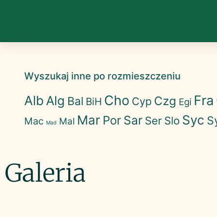
Wyszukaj inne po rozmieszczeniu
Cho
Fra
Alb
Alg
Czg
Bal
Cyp
BiH
Egi
Mar
Syc
Sar
Por
S
Ser
Slo
Mac
Mal
Mad
Galeria