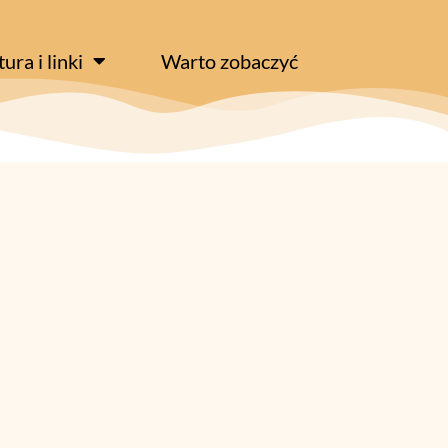
tura i linki
Warto zobaczyć