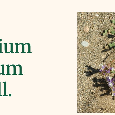
ium
tum
l.