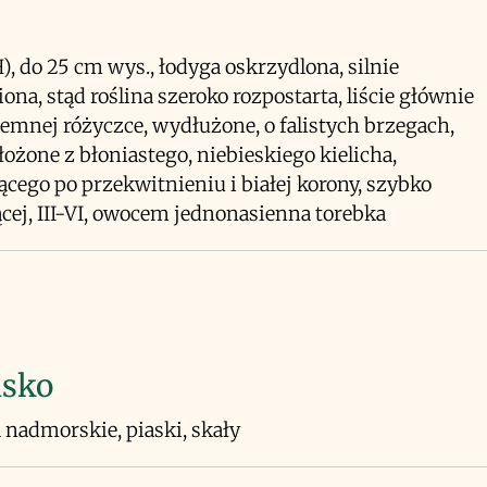
H), do 25 cm wys., łodyga oskrzydlona, silnie
iona, stąd roślina szeroko rozpostarta, liście głównie
emnej różyczce, wydłużone, o falistych brzegach,
łożone z błoniastego, niebieskiego kielicha,
ącego po przekwitnieniu i białej korony, szybko
cej, III-VI, owocem jednonasienna torebka
isko
a nadmorskie, piaski, skały