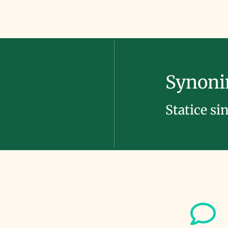
Synon
Statice si