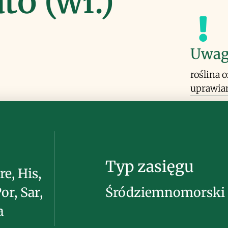
to (wł.)
Uwag
roślina 
uprawia
Typ zasięgu
re, His,
or, Sar,
Śródziemnomorski
a