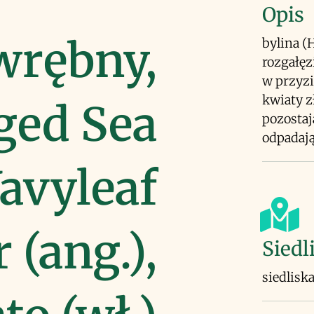
Opis
wrębny,
bylina (
rozgałęz
w przyzi
kwiaty z
ged Sea
pozostaj
odpadają
avyleaf
 (ang.),
Siedl
siedlisk