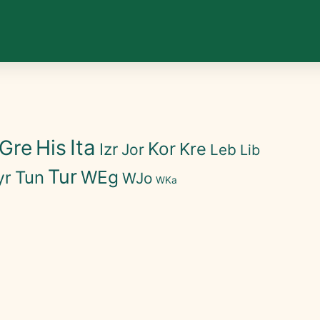
His
Ita
Gre
Kor
Kre
Izr
Jor
Leb
Lib
Tur
WEg
Tun
yr
WJo
WKa