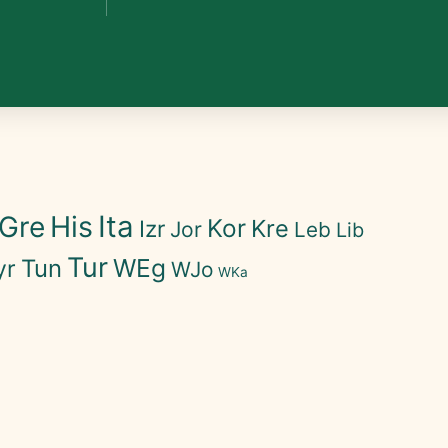
His
Ita
Gre
Kor
Kre
Izr
Jor
Leb
Lib
Tur
WEg
Tun
yr
WJo
WKa