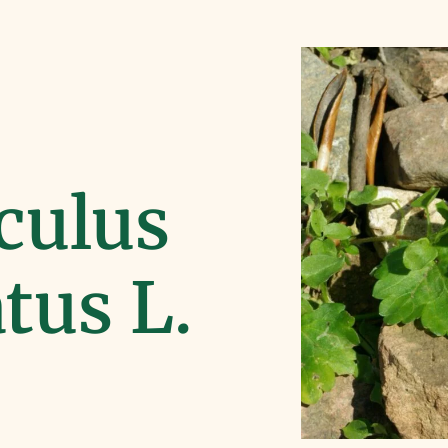
culus
tus L.