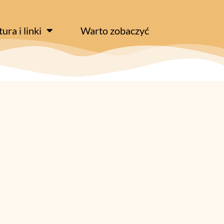
tura i linki
Warto zobaczyć