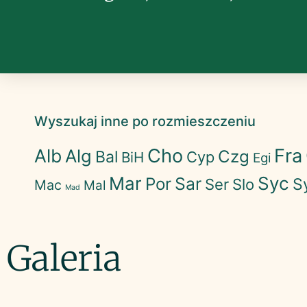
Wyszukaj inne po rozmieszczeniu
Cho
Fra
Alb
Alg
Czg
Bal
Cyp
BiH
Egi
Mar
Syc
Sar
Por
S
Ser
Slo
Mac
Mal
Mad
Galeria