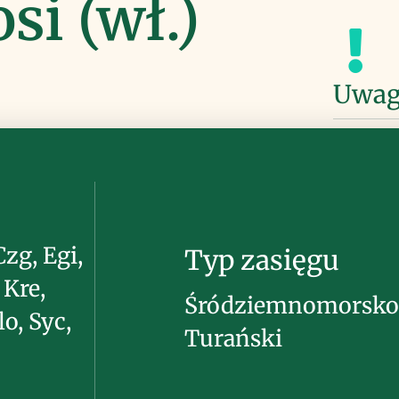
si (wł.)
Uwag
Czg, Egi,
Typ zasięgu
, Kre,
Śródziemnomorsko 
lo, Syc,
Turański