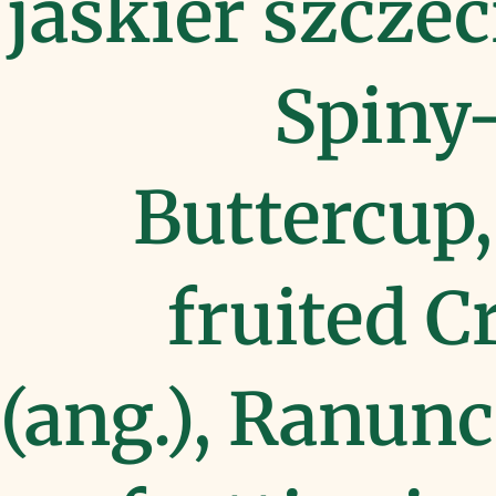
jaskier szczec
Spiny-
Buttercup,
fruited C
(ang.), Ranunc