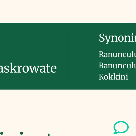
Synon
Ranunculu
Ranunculu
askrowate
Kokkini