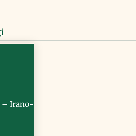
i
– Irano-