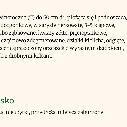
jednoroczna (T) do 50 cm dł., płożąca się i podnosząca,
ługoogonkowe, w zarysie nerkowate, 3-5 klapowe,
ubo ząbkowane, kwiaty żółte, pięciopłatkowe,
 częściowo zdegenerowane, działki kielicha, odgięte,
wocem spłaszczony orzeszek z wyraźnym dzióbkiem,
ch z drobnymi kolcami
isko
a, nieużytki, przydroża, miejsca zaburzone