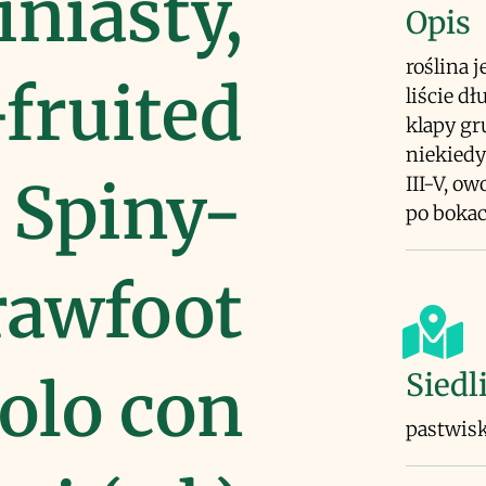
iniasty,
Opis
roślina 
fruited
liście d
klapy gr
niekiedy
 Spiny-
III-V, o
po boka
rawfoot
Siedl
olo con
pastwisk