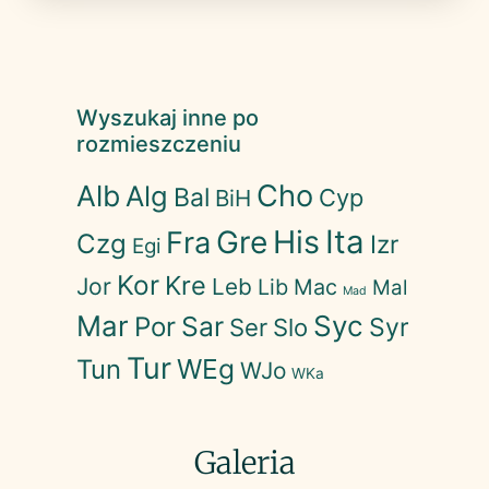
Wyszukaj inne po
rozmieszczeniu
Cho
Alb
Alg
Bal
Cyp
BiH
His
Ita
Gre
Fra
Czg
Izr
Egi
Kor
Kre
Jor
Leb
Lib
Mac
Mal
Mad
Mar
Syc
Sar
Por
Syr
Ser
Slo
Tur
WEg
Tun
WJo
WKa
Galeria