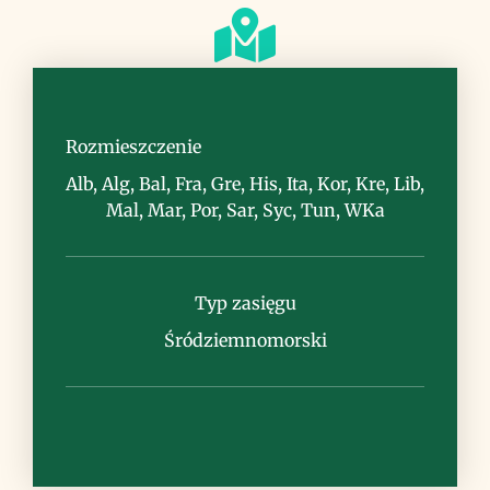
Siedlisko
suche murawy, kamieniska, nieużytki
Rozmieszczenie
Alb, Alg, Bal, Fra, Gre, His, Ita, Kor, Kre, Lib,
Mal, Mar, Por, Sar, Syc, Tun, WKa
Uwagi
Typ zasięgu
Śródziemnomorski