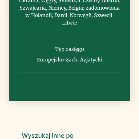
Ukraina, Węgry, Słowazja, Czechy, Austria,
szeroką uprawę naturalny zasięg jest
Szwajcaria, Niemcy, Belgia; zadomowiona
zapewne zaburzony
w Holandii, Danii, Norwegii, Szwecji,
Litwie
Typ zasięgu
Europejsko-Zach. Azjatycki
Wyszukaj inne po