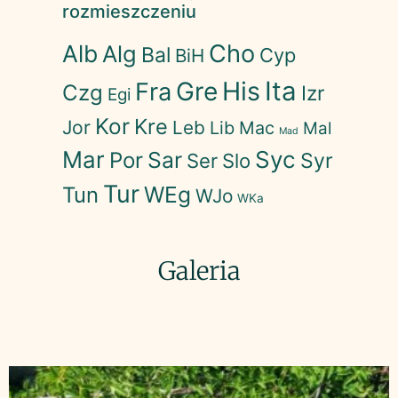
rozmieszczeniu
Cho
Alb
Alg
Bal
Cyp
BiH
His
Ita
Gre
Fra
Czg
Izr
Egi
Kor
Kre
Jor
Leb
Lib
Mac
Mal
Mad
Mar
Syc
Sar
Por
Syr
Ser
Slo
Tur
WEg
Tun
WJo
WKa
Galeria