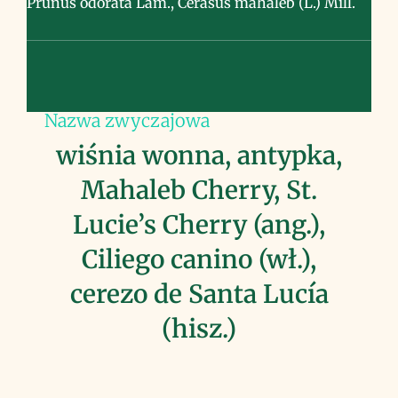
Prunus odorata Lam., Cerasus mahaleb (L.) Mill.
Nazwa zwyczajowa
wiśnia wonna, antypka,
Mahaleb Cherry, St.
Lucie’s Cherry (ang.),
Ciliego canino (wł.),
cerezo de Santa Lucía
(hisz.)