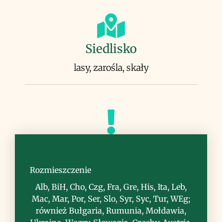
Siedlisko
lasy, zarośla, skały
Uwagi
szeroko uprawiana jako krzew ozdobny
Rozmieszczenie
oraz podkładka do szczepienia wiśni i
Alb, BiH, Cho, Czg, Fra, Gre, His, Ita, Leb,
czereśni; drewno używane do wyrobu
Mac, Mar, Por, Ser, Slo, Syr, Syc, Tur, WEg;
niewielkich przedmiotów ozdobnych i
również Bułgaria, Rumunia, Mołdawia,
użytkowych; ze względu na dawną i