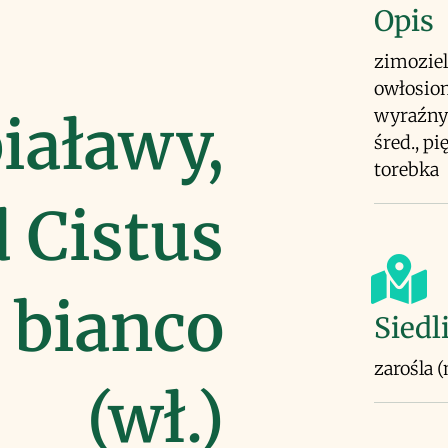
Opis
zimoziel
owłosiony
wyraźnym
iaławy,
śred., p
torebka
 Cistus
o bianco
Siedl
zarośla (
(wł.)