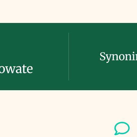
Synon
kowate