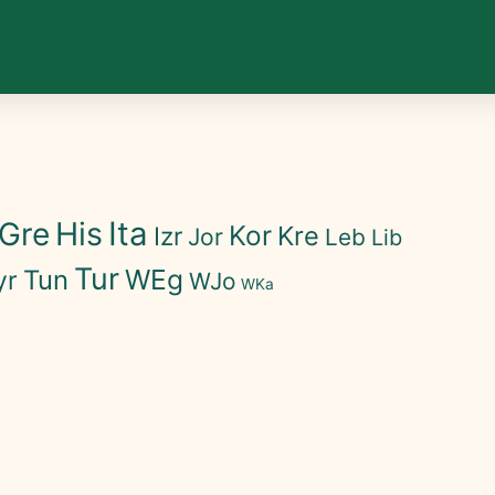
His
Ita
Gre
Kor
Kre
Izr
Jor
Leb
Lib
Tur
WEg
Tun
yr
WJo
WKa