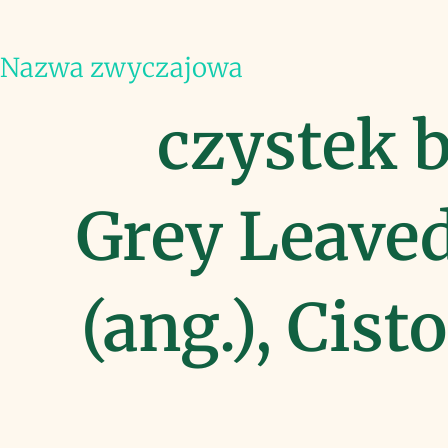
Nazwa zwyczajowa
czystek b
Grey Leaved
(ang.), Cist