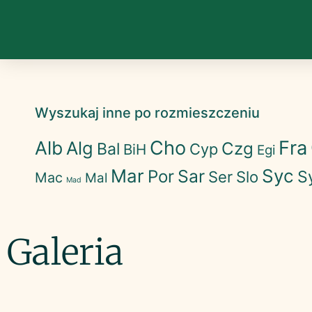
Wyszukaj inne po rozmieszczeniu
Cho
Fra
Alb
Alg
Czg
Bal
Cyp
BiH
Egi
Mar
Syc
Sar
Por
S
Ser
Slo
Mac
Mal
Mad
Galeria