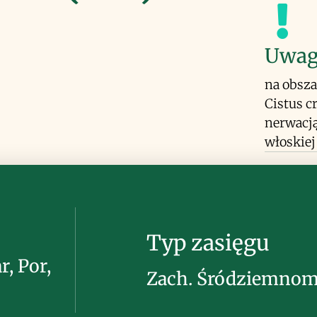
Uwag
na obsza
Cistus c
nerwacją
włoskiej
Typ zasięgu
r, Por,
Zach. Śródziemnom