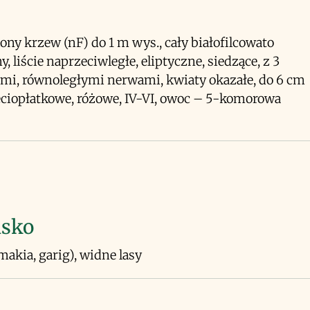
ony krzew (nF) do 1 m wys., cały białofilcowato
, liście naprzeciwległe, eliptyczne, siedzące, z 3
i, równoległymi nerwami, kwiaty okazałe, do 6 cm
ięciopłatkowe, różowe, IV-VI, owoc – 5-komorowa
isko
makia, garig), widne lasy