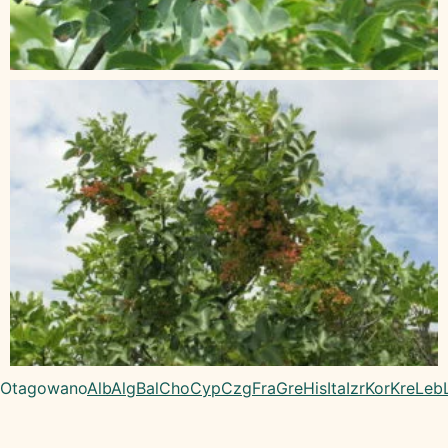
Otagowano
Alb
Alg
Bal
Cho
Cyp
Czg
Fra
Gre
His
Ita
Izr
Kor
Kre
Leb