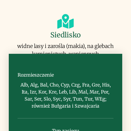
Siedlisko
widne lasy i zarośla (makia), na glebach
kamienistych, wapiennych
Rozmieszczenie
Alb, Alg, Bal, Cho, Cyp, Czg, Fra, Gre, His,
Ita, Izr, Kor, Kre, Leb, Lib, Mal, Mar, Por,
Uwagi
Sar, Ser, Slo, Syc, Syr, Tun, Tur, WEg;
również Bułgaria i Szwajcaria
z owoców produkuje się olejek
terpentynowy, stosowany w lecznictwie
Typ zasięgu