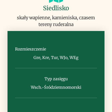
Siedlisko
skały wapienne, kamieniska, czasem
tereny ruderalna
Rozmieszczenie
Gre, Kre, Tur, WJo, WEg
Uwagi
ze względu na oryginalne, zwłaszcza po
Typ zasięgu
przekwitnięciu, kielichy czasem
uprawiana jako roślina ozdobna
Wsch.-Śródziemnomorski