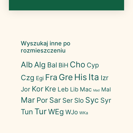
Wyszukaj inne po
rozmieszczeniu
Cho
Alb
Alg
Bal
Cyp
BiH
His
Ita
Gre
Fra
Czg
Izr
Egi
Kor
Kre
Jor
Leb
Lib
Mac
Mal
Mad
Mar
Syc
Sar
Por
Syr
Ser
Slo
Tur
WEg
Tun
WJo
WKa