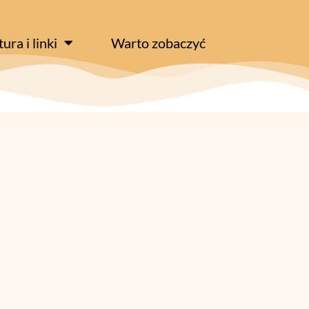
tura i linki
Warto zobaczyć