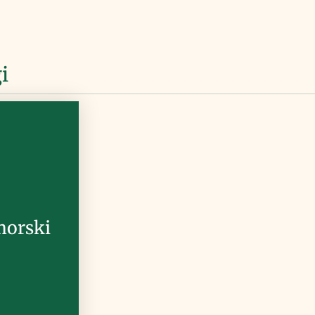
i
morski