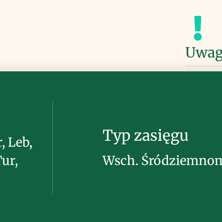
Uwag
Typ zasięgu
r, Leb,
Tur,
Wsch. Śródziemno