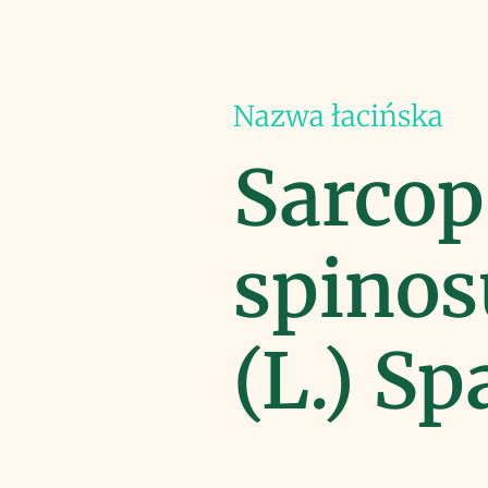
Nazwa łacińska
Sarcop
spino
(L.) S