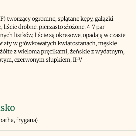
F) tworzący ogromne, splątane kępy, gałązki
, liście drobne, pierzasto złożone, 4-7 par
ych listków, liście są okresowe, opadają w czasie
wiaty w główkowatych kwiatostanach, męskie
żółte z wieloma pręcikami, żeńskie z wydatnym,
atym, czerwonym słupkiem, II-V
isko
(batha, frygana)