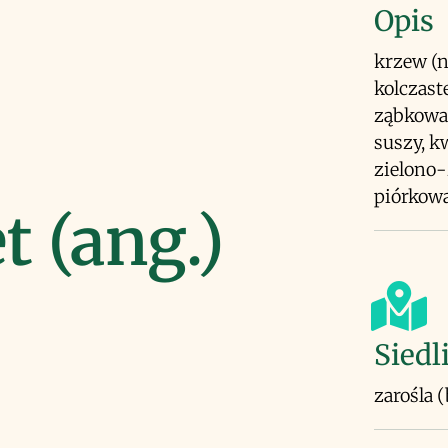
Opis
krzew (n
kolczaste
ząbkowan
suszy, k
zielono-
piórkow
 (ang.)
Siedl
zarośla 