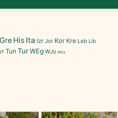
His
Ita
Gre
Kor
Kre
Izr
Jor
Leb
Lib
Tur
WEg
Tun
yr
WJo
WKa