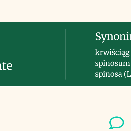
Synon
krwiściąg 
spinosum 
ate
spinosa (L