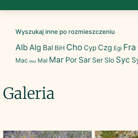
Wyszukaj inne po rozmieszczeniu
Cho
Fra
Alb
Alg
Czg
Bal
Cyp
BiH
Egi
Mar
Syc
Sar
Por
S
Ser
Slo
Mac
Mal
Mad
Galeria