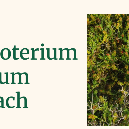
oterium
sum
pach