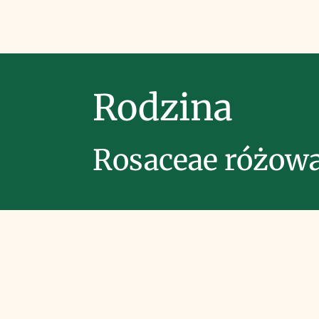
Rodzina
Rosaceae różow