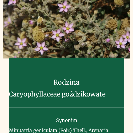
Rodzina
Caryophyllaceae goździkowate
Synonim
Minuartia geniculata (Poir.) Thell., Arenaria