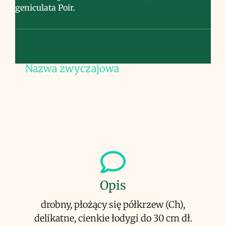
geniculata Poir.
Nazwa zwyczajowa
Opis
drobny, płożący się półkrzew (Ch),
delikatne, cienkie łodygi do 30 cm dł.