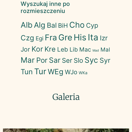
Wyszukaj inne po
rozmieszczeniu
Cho
Alb
Alg
Bal
Cyp
BiH
His
Ita
Gre
Fra
Czg
Izr
Egi
Kor
Kre
Jor
Leb
Lib
Mac
Mal
Mad
Mar
Syc
Sar
Por
Syr
Ser
Slo
Tur
WEg
Tun
WJo
WKa
Galeria