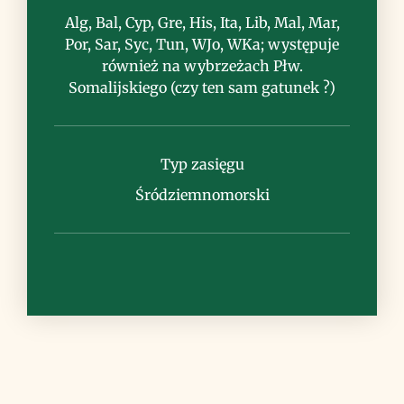
Alg, Bal, Cyp, Gre, His, Ita, Lib, Mal, Mar,
Uwagi
Por, Sar, Syc, Tun, WJo, WKa; występuje
również na wybrzeżach Płw.
roślina podobna do przedstawicieli
Somalijskiego (czy ten sam gatunek ?)
rodzaju Spergularia, łatwa do pomylenia,
zwłaszcza na siedliskach nadmorskich
Typ zasięgu
Śródziemnomorski