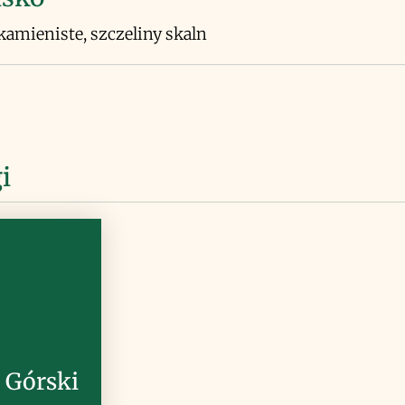
kamieniste, szczeliny skaln
i
 Górski