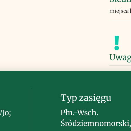
miejsca 
Uwag
Typ zasięgu
WJo;
Płn.-Wsch.
Śródziemnomorski,