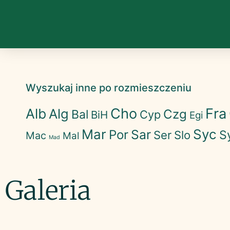
Wyszukaj inne po rozmieszczeniu
Cho
Fra
Alb
Alg
Czg
Bal
Cyp
BiH
Egi
Mar
Syc
Sar
Por
S
Ser
Slo
Mac
Mal
Mad
Galeria