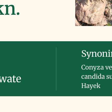
kn.
Synon
Conyza ver
candida su
owate
Hayek