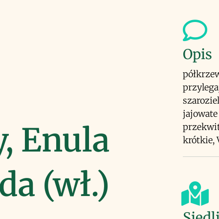
Opis
półkrzew 
przylega
szarozie
jajowate
, Enula
przekwit
krótkie,
da (wł.)
Siedl