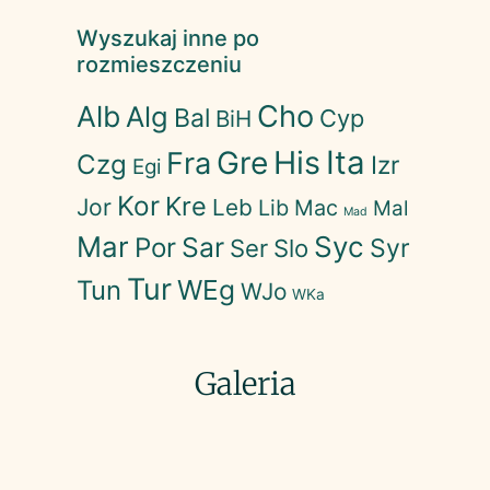
Wyszukaj inne po
rozmieszczeniu
Cho
Alb
Alg
Bal
Cyp
BiH
His
Ita
Gre
Fra
Czg
Izr
Egi
Kor
Kre
Jor
Leb
Lib
Mac
Mal
Mad
Mar
Syc
Sar
Por
Syr
Ser
Slo
Tur
WEg
Tun
WJo
WKa
Galeria