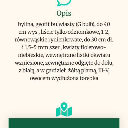
Opis
bylina, geofit bulwiasty (G bulb), do 40
cm wys., liście tylko odziomkowe, 1-2,
równowąskie rynienkowate, do 30 cm dł.
i 1,5-5 mm szer., kwiaty fioletowo-
niebieskie, wewnętrzne listki okwiatu
wzniesione, zewnętrzne odgięte do dołu,
z białą, a w gardzieli żółtą plamą, III-V,
owocem wydłużona torebka
Siedlisko