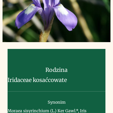
Rodzina
Iridaceae kosaćcowate
Synonim
Moraea sisyrinchium (L.) Ker Gawl.*, Iris