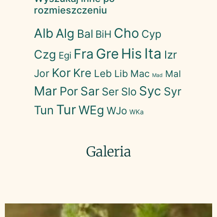
rozmieszczeniu
Cho
Alb
Alg
Bal
Cyp
BiH
His
Ita
Gre
Fra
Czg
Izr
Egi
Kor
Kre
Jor
Leb
Lib
Mac
Mal
Mad
Mar
Syc
Sar
Por
Syr
Ser
Slo
Tur
WEg
Tun
WJo
WKa
Galeria