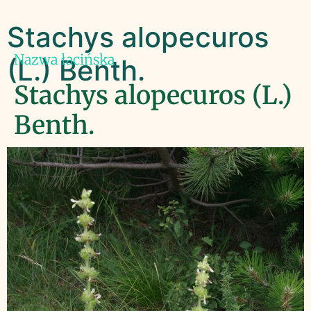
Stachys alopecuros
Nazwa łacińska
(L.) Benth.
Stachys alopecuros (L.)
Benth.