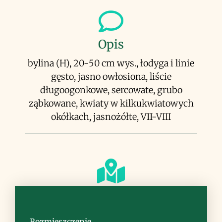
Opis
bylina (H), 20-50 cm wys., łodyga i linie
gęsto, jasno owłosiona, liście
długoogonkowe, sercowate, grubo
ząbkowane, kwiaty w kilkukwiatowych
okółkach, jasnożółte, VII-VIII
Siedlisko
łąki górskie, zarośla, na wapieniu
Rozmieszczenie