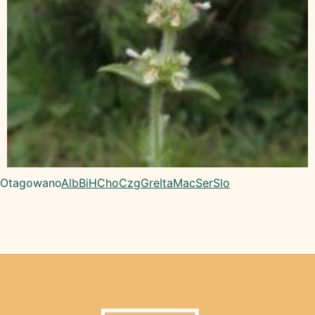
Otagowano
Alb
BiH
Cho
Czg
Gre
Ita
Mac
Ser
Slo