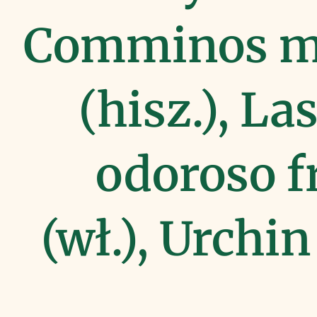
Comminos m
(hisz.), La
odoroso f
(wł.), Urchi