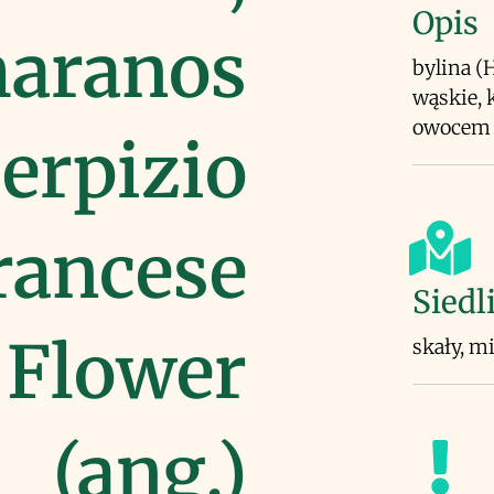
Opis
aranos
bylina (
wąskie, 
owocem 
serpizio
rancese
Siedl
n Flower
skały, m
(ang.)