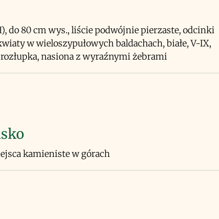
H), do 80 cm wys., liście podwójnie pierzaste, odcinki
kwiaty w wieloszypułowych baldachach, białe, V-IX,
rozłupka, nasiona z wyraźnymi żebrami
isko
iejsca kamieniste w górach