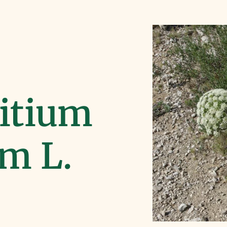
itium
um L.