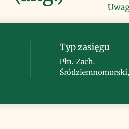
Uwag
Typ zasięgu
Płn.-Zach.
Śródziemnomorski,