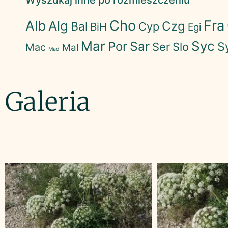
Wyszukaj inne po rozmieszczeniu
Cho
Fra
Alb
Alg
Czg
Bal
Cyp
BiH
Egi
Mar
Syc
Sar
Por
S
Ser
Slo
Mac
Mal
Mad
Galeria