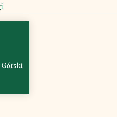
i
 Górski