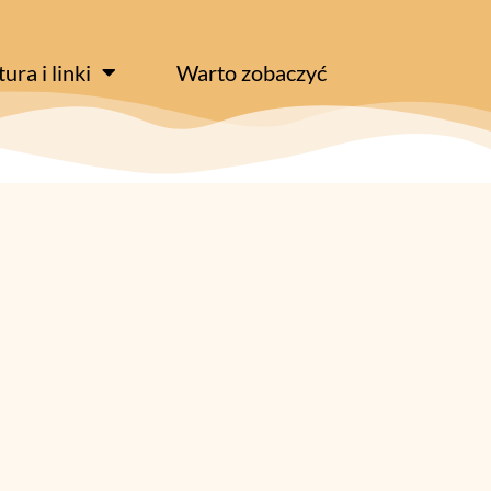
tura i linki
Warto zobaczyć