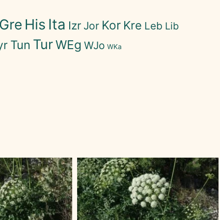
His
Ita
Gre
Kor
Kre
Izr
Jor
Leb
Lib
Tur
WEg
Tun
yr
WJo
WKa