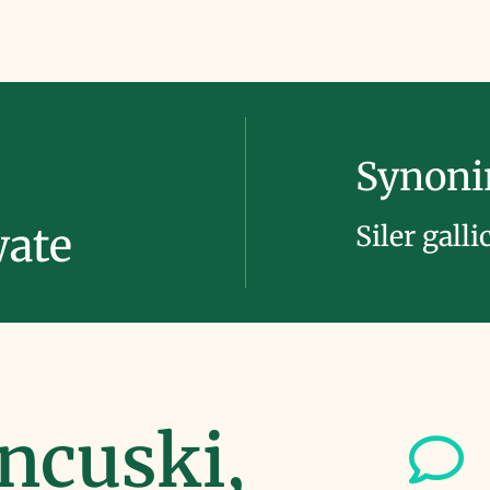
Synon
Siler gall
wate
ncuski,