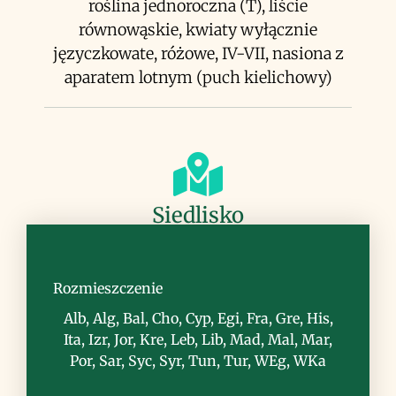
roślina jednoroczna (T), liście
równowąskie, kwiaty wyłącznie
języczkowate, różowe, IV-VII, nasiona z
aparatem lotnym (puch kielichowy)
Siedlisko
sady oliwne, przydroża, miejsca
ruderalne
Rozmieszczenie
Alb, Alg, Bal, Cho, Cyp, Egi, Fra, Gre, His,
Ita, Izr, Jor, Kre, Leb, Lib, Mad, Mal, Mar,
Por, Sar, Syc, Syr, Tun, Tur, WEg, WKa