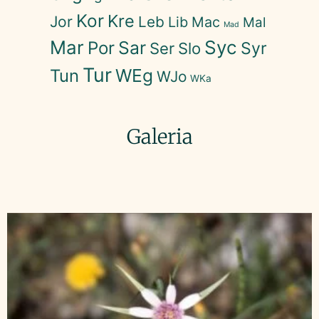
Kor
Kre
Jor
Leb
Lib
Mac
Mal
Mad
Mar
Syc
Sar
Por
Syr
Ser
Slo
Tur
WEg
Tun
WJo
WKa
Galeria