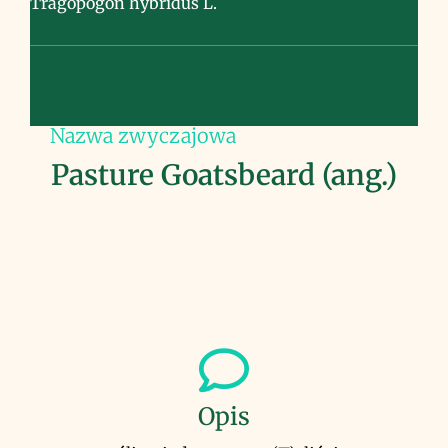
Tragopogon hybridus L.
Nazwa zwyczajowa
Pasture Goatsbeard (ang.)
Opis