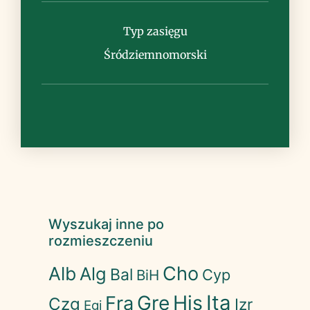
Uwagi
Typ zasięgu
Śródziemnomorski
Wyszukaj inne po
rozmieszczeniu
Cho
Alb
Alg
Bal
Cyp
BiH
His
Ita
Gre
Fra
Czg
Izr
Egi