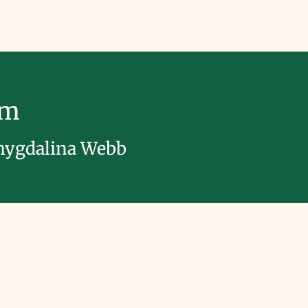
im
mygdalina Webb