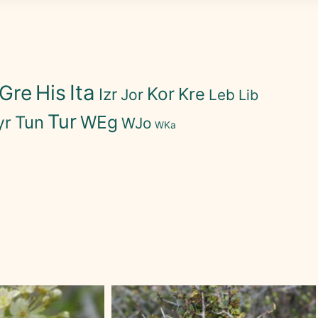
His
Ita
Gre
Kor
Kre
Izr
Jor
Leb
Lib
Tur
WEg
Tun
yr
WJo
WKa