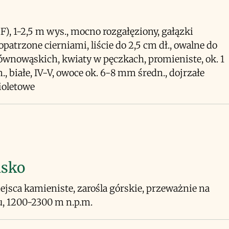
F), 1-2,5 m wys., mocno rozgałęziony, gałązki
opatrzone cierniami, liście do 2,5 cm dł., owalne do
ównowąskich, kwiaty w pęczkach, promieniste, ok. 1
., białe, IV-V, owoce ok. 6-8 mm średn., dojrzałe
ioletowe
isko
iejsca kamieniste, zarośla górskie, przeważnie na
, 1200-2300 m n.p.m.