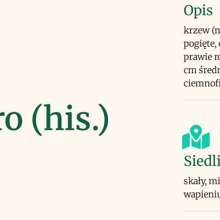
Opis
krzew (n
pogięte, 
prawie r
cm średn
ciemnof
o (his.)
Siedl
skały, m
wapieniu