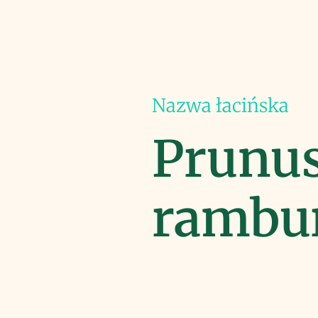
Nazwa łacińska
Prunu
rambur