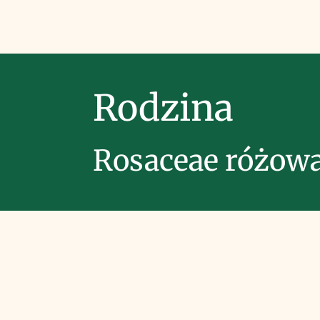
Rodzina
Rosaceae różow