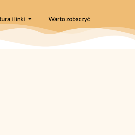
tura i linki
Warto zobaczyć