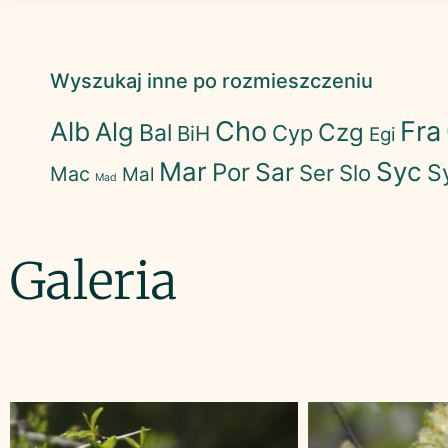
Wyszukaj inne po rozmieszczeniu
Cho
Fra
Alb
Alg
Czg
Bal
Cyp
BiH
Egi
Mar
Syc
Sar
Por
S
Ser
Slo
Mac
Mal
Mad
Galeria