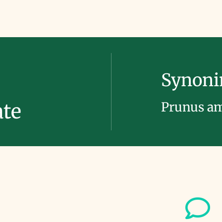
Synon
Prunus a
ate