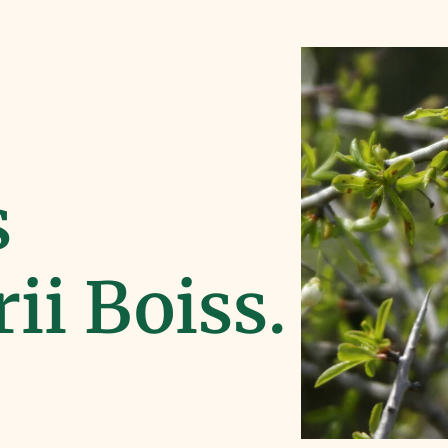
s
ii Boiss.