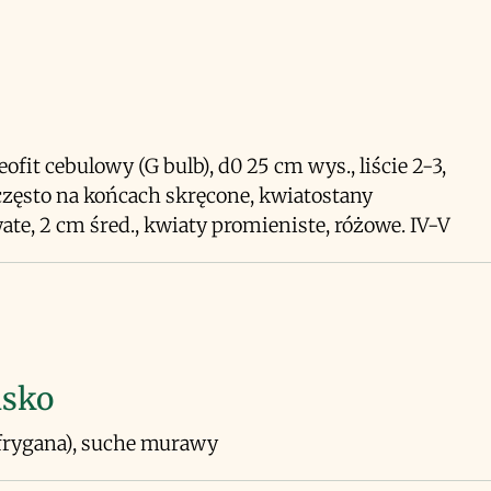
eofit cebulowy (G bulb), d0 25 cm wys., liście 2-3,
często na końcach skręcone, kwiatostany
te, 2 cm śred., kwiaty promieniste, różowe. IV-V
isko
(frygana), suche murawy