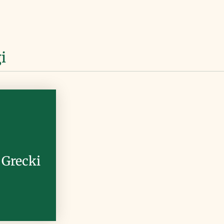
i
 Grecki