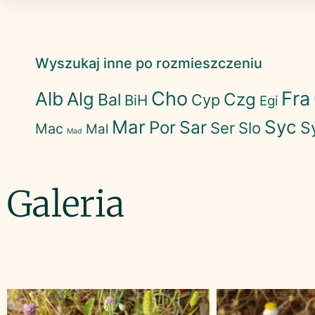
Wyszukaj inne po rozmieszczeniu
Cho
Fra
Alb
Alg
Czg
Bal
Cyp
BiH
Egi
Mar
Syc
Sar
Por
S
Ser
Slo
Mac
Mal
Mad
Galeria