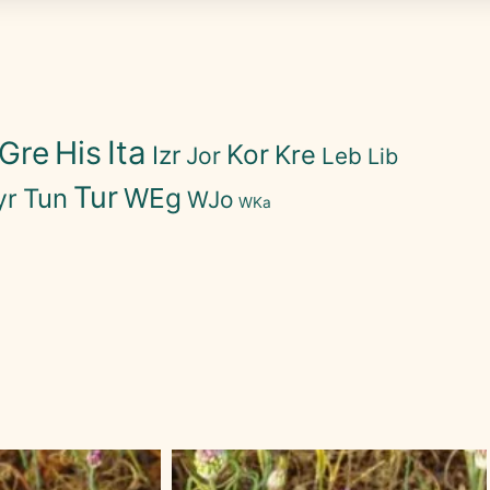
His
Ita
Gre
Kor
Kre
Izr
Jor
Leb
Lib
Tur
WEg
Tun
yr
WJo
WKa