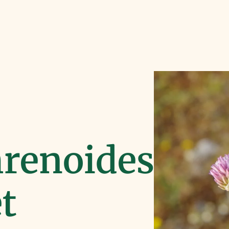
renoides
et