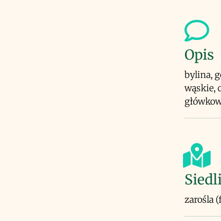
Opis
bylina, g
wąskie, 
główkowa
Siedl
zarośla 