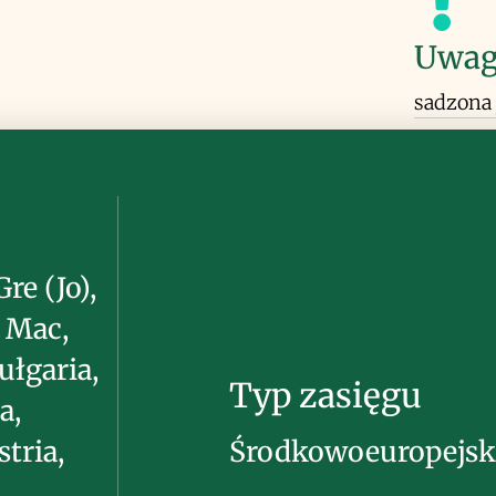
Uwag
sadzona
re (Jo),
), Mac,
ułgaria,
Typ zasięgu
a,
tria,
Środkowoeuropejsk