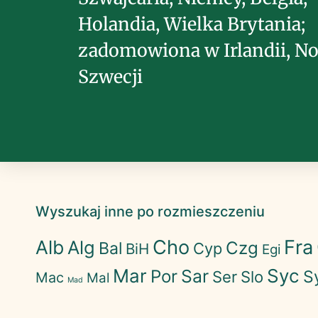
Holandia, Wielka Brytania;
zadomowiona w Irlandii, No
Szwecji
Wyszukaj inne po rozmieszczeniu
Cho
Fra
Alb
Alg
Czg
Bal
Cyp
BiH
Egi
Mar
Syc
Sar
Por
S
Ser
Slo
Mac
Mal
Mad