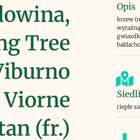
Opis
dowina,
krzew (n
wyraźną
ng Tree
gwiazdko
baldacho
 Viburno
, Viorne
Siedl
ciepłe z
tan (fr.)