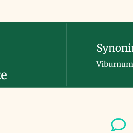
Synon
Viburnum
te