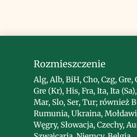
Rozmieszczenie
Alg, Alb, BiH, Cho, Czg, Gre, G
Gre (Kr), His, Fra, Ita, Ita (Sa
Mar, Slo, Ser, Tur; również B
Rumunia, Ukraina, Mołdawi
Węgry, Słowacja, Czechy, Aus
Szwajcaria, Niemcy, Belgia,