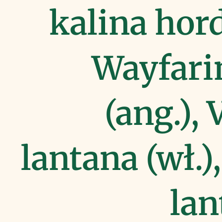
kalina hor
Wayfari
(ang.),
lantana (wł.)
lan