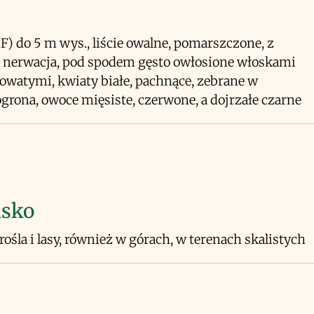
F) do 5 m wys., liście owalne, pomarszczone, z
 nerwacja, pod spodem gęsto owłosione włoskami
watymi, kwiaty białe, pachnące, zebrane w
grona, owoce mięsiste, czerwone, a dojrzałe czarne
isko
arośla i lasy, również w górach, w terenach skalistych