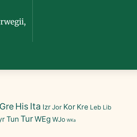
rwegii,
His
Ita
Gre
Kor
Kre
Izr
Jor
Leb
Lib
Tur
WEg
Tun
yr
WJo
WKa