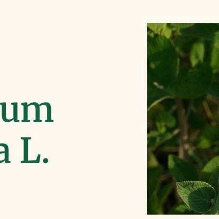
num
a L.