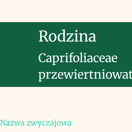
Rodzina
Caprifoliaceae
przewiertniowa
Nazwa zwyczajowa