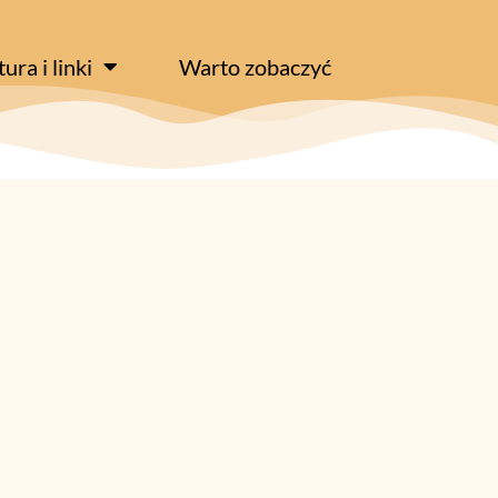
tura i linki
Warto zobaczyć