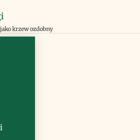
i
 jako krzew ozdobny
i