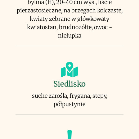
bylina (H), 20-40 cm wys., liście
pierzastosieczne, na brzegach kolczaste,
kwiaty zebrane w główkowaty
kwiatostan, brudnożółte, owoc -
niełupka
Siedlisko
suche zarośla, frygana, stepy,
półpustynie