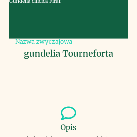
Gundelia cilicica Firat
Nazwa zwyczajowa
gundelia Tourneforta
Opis