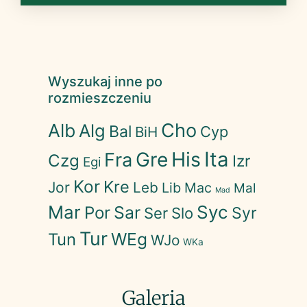
Wyszukaj inne po
rozmieszczeniu
Cho
Alb
Alg
Bal
Cyp
BiH
His
Ita
Gre
Fra
Czg
Izr
Egi
Kor
Kre
Jor
Leb
Lib
Mac
Mal
Mad
Mar
Syc
Sar
Por
Syr
Ser
Slo
Tur
WEg
Tun
WJo
WKa
Galeria