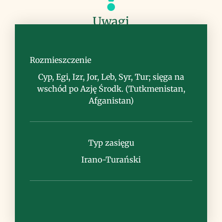
Uwagi
typ „biegacza stepowego”, po dojrzeniu
nasion zaschnięte rośliny odrywane są
Rozmieszczenie
od podłoża i toczone przez wiatr, co
Cyp, Egi, Izr, Jor, Leb, Syr, Tur; sięga na
sprzyja rozsiewaniu się; młode rośliny
wschód po Azję Środk. (Tutkmenistan,
zbierano na pożywienie; w medycynie
Afganistan)
ludowej stosowana na bardzo wiele
dolegliwości i chorób, obecnie w
badaniach klinicznych
Typ zasięgu
Irano-Turański