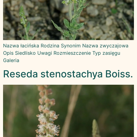
Nazwa łacińska Rodzina Synonim Nazwa zwyczajowa
Opis Siedlisko Uwagi Rozmieszczenie Typ zasięgu
Galeria
Reseda stenostachya Boiss.