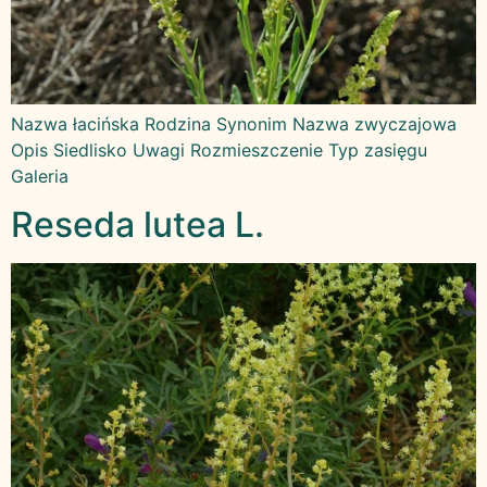
Nazwa łacińska Rodzina Synonim Nazwa zwyczajowa
Opis Siedlisko Uwagi Rozmieszczenie Typ zasięgu
Galeria
Reseda lutea L.