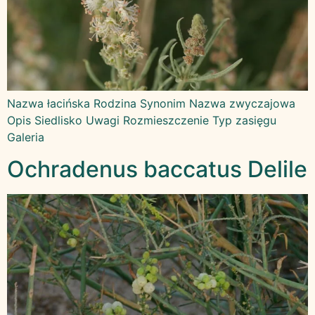
Nazwa łacińska Rodzina Synonim Nazwa zwyczajowa
Opis Siedlisko Uwagi Rozmieszczenie Typ zasięgu
Galeria
Ochradenus baccatus Delile