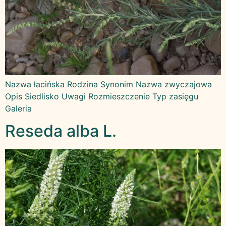
Nazwa łacińska Rodzina Synonim Nazwa zwyczajowa
Opis Siedlisko Uwagi Rozmieszczenie Typ zasięgu
Galeria
Reseda alba L.