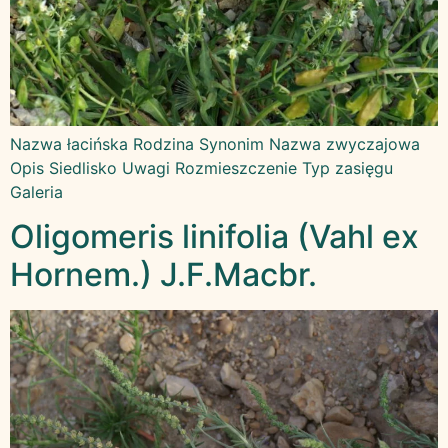
Nazwa łacińska Rodzina Synonim Nazwa zwyczajowa
Opis Siedlisko Uwagi Rozmieszczenie Typ zasięgu
Galeria
Oligomeris linifolia (Vahl ex
Hornem.) J.F.Macbr.