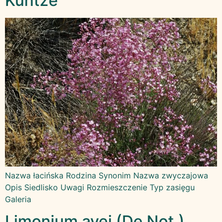
Kuntze
Nazwa łacińska Rodzina Synonim Nazwa zwyczajowa
Opis Siedlisko Uwagi Rozmieszczenie Typ zasięgu
Galeria
Limonium avei (De Not.)