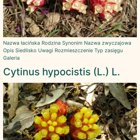
Nazwa łacińska Rodzina Synonim Nazwa zwyczajowa
Opis Siedlisko Uwagi Rozmieszczenie Typ zasięgu
Galeria
Cytinus hypocistis (L.) L.