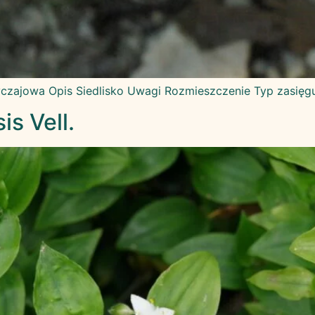
zajowa Opis Siedlisko Uwagi Rozmieszczenie Typ zasięgu
is Vell.