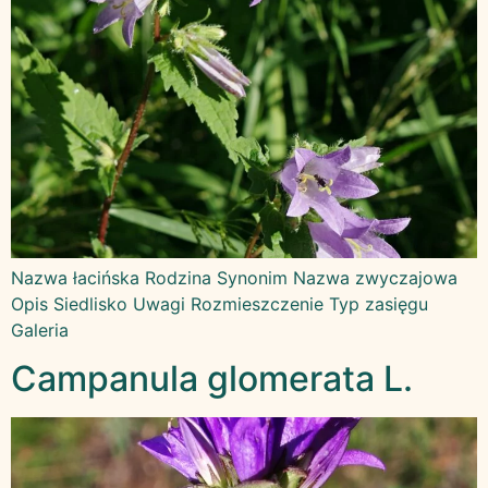
Nazwa łacińska Rodzina Synonim Nazwa zwyczajowa
Opis Siedlisko Uwagi Rozmieszczenie Typ zasięgu
Galeria
Campanula glomerata L.