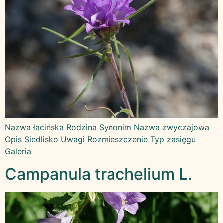
Nazwa łacińska Rodzina Synonim Nazwa zwyczajowa
Opis Siedlisko Uwagi Rozmieszczenie Typ zasięgu
Galeria
Campanula trachelium L.