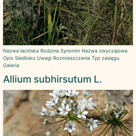
Nazwa łacińska Rodzina Synonim Nazwa zwyczajowa
Opis Siedlisko Uwagi Rozmieszczenie Typ zasięgu
Galeria
Allium subhirsutum L.