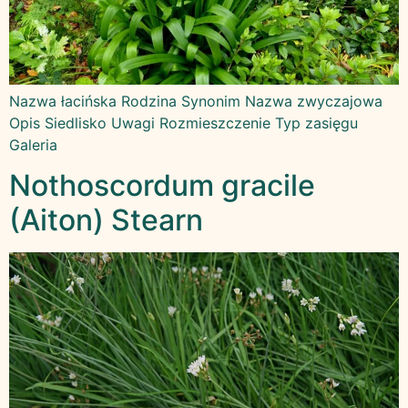
Nazwa łacińska Rodzina Synonim Nazwa zwyczajowa
Opis Siedlisko Uwagi Rozmieszczenie Typ zasięgu
Galeria
Nothoscordum gracile
(Aiton) Stearn